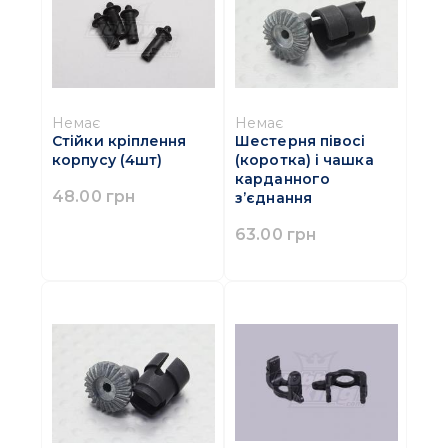
Немає
Немає
Стійки кріплення
Шестерня півосі
корпусу (4шт)
(коротка) і чашка
карданного
48.00 грн
з’єднання
63.00 грн