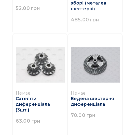
зборі (металеві
52.00 грн
шестерні)
485.00 грн
Немає
Немає
Сателіти
Ведена шестерня
диференціала
диференціала
(3шт.)
70.00 грн
63.00 грн