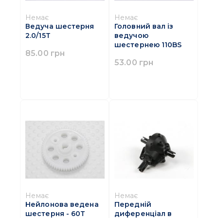
Немає
Немає
Ведуча шестерня
Головний вал із
2.0/15T
ведучою
шестернею 110BS
85.00 грн
53.00 грн
Немає
Немає
Нейлонова ведена
Передній
шестерня - 60T
диференціал в