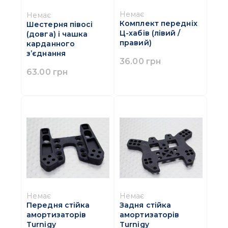
Немає
Немає
Комплект передніх
Шестерня півосі
Ц-хабів (лівий /
(довга) і чашка
правий)
карданного
з’єднання
36.00 грн
63.00 грн
Немає
Немає
Передня стійка
Задня стійка
амортизаторів
амортизаторів
Turnigy
Turnigy