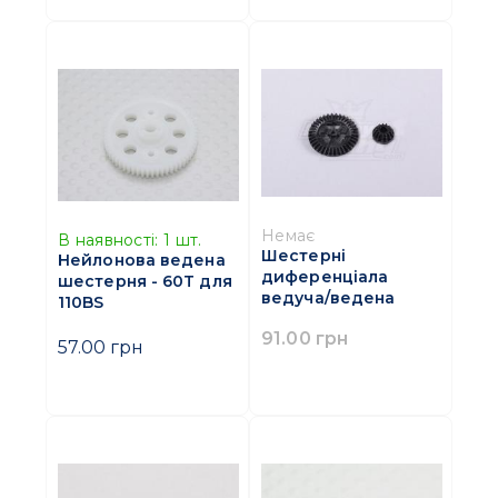
Немає
В наявності:
1
шт.
Шестерні
Нейлонова ведена
диференціала
шестерня - 60T для
ведуча/ведена
110BS
91.00 грн
57.00 грн