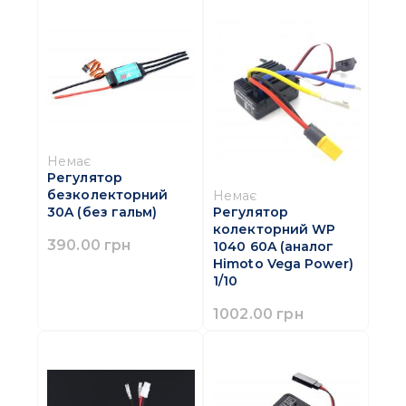
Немає
Регулятор
безколекторний
Немає
30A (без гальм)
Регулятор
колекторний WP
390.00 грн
1040 60A (аналог
Himoto Vega Power)
1/10
1002.00 грн