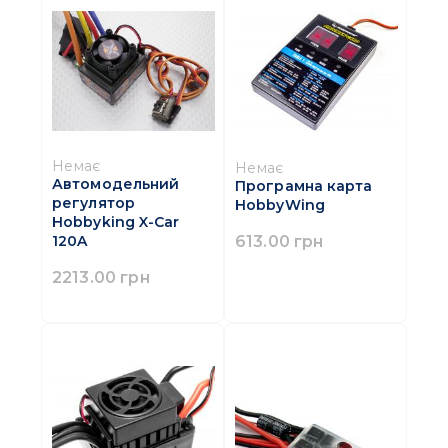
Немає
Немає
Автомодельний
Програмна карта
регулятор
HobbyWing
Hobbyking X-Car
613.00 грн
120A
2213.00 грн