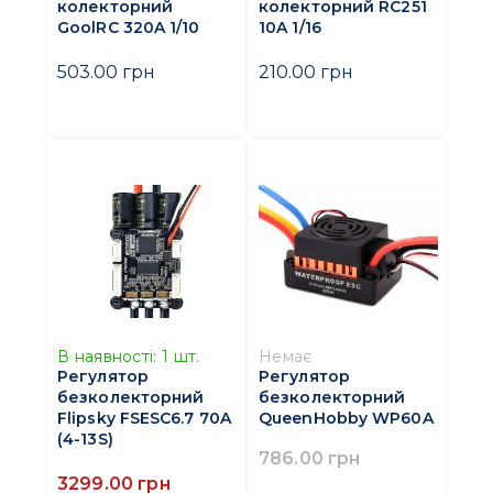
колекторний
колекторний RC251
GoolRC 320A 1/10
10A 1/16
503.00 грн
210.00 грн
В наявності:
1
шт.
Немає
Регулятор
Регулятор
безколекторний
безколекторний
Flipsky FSESC6.7 70A
QueenHobby WP60A
(4-13S)
786.00 грн
3299.00 грн