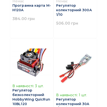
Немає
Немає
Програмна карта M-
Регулятор
H120A
колекторний 300A
1/10
384.00 грн
506.00 грн
В наявності:
3
шт.
Регулятор
безколекторний
В наявності:
1
шт.
HobbyWing QuicRun
Регулятор
10BL120
колекторний 30A