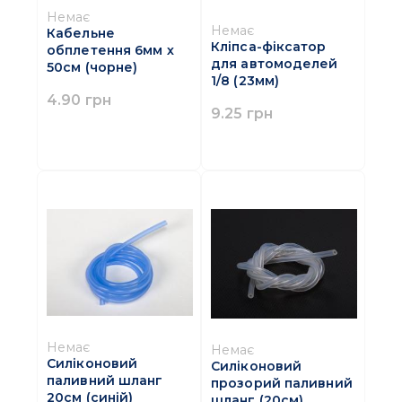
Немає
Немає
Кабельне
Кліпса-фіксатор
обплетення 6мм х
для автомоделей
50см (чорне)
1/8 (23мм)
4.90 грн
9.25 грн
Немає
Немає
Силіконовий
Силіконовий
паливний шланг
прозорий паливний
20cм (синій)
шланг (20см)