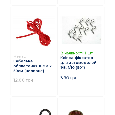
В наявності:
1
шт.
Немає
Кліпса-фіксатор
Кабельне
для автомоделей
обплетення 10мм х
1/8, 1/10 (90°)
50см (червоне)
3.90 грн
12.00 грн