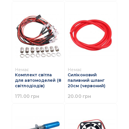
Немає
Немає
Комплект світла
Силіконовий
для автомоделей (8
паливний шланг
світлодіодів)
20cм (червоний)
171.00 грн
20.00 грн