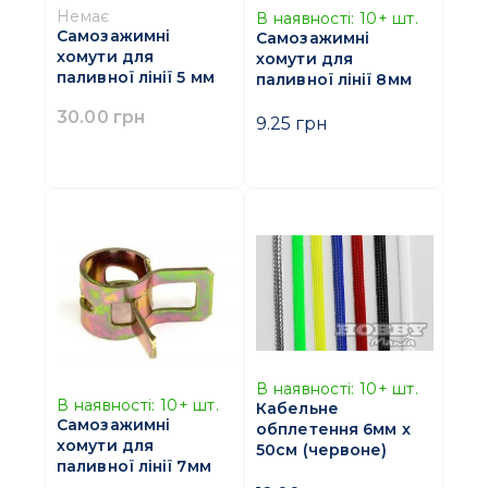
Немає
В наявності:
10+
шт.
Самозажимні
Самозажимні
хомути для
хомути для
паливної лінії 5 мм
паливної лінії 8мм
30.00 грн
9.25 грн
В наявності:
10+
шт.
В наявності:
10+
шт.
Кабельне
Самозажимні
обплетення 6мм х
хомути для
50см (червоне)
паливної лінії 7мм