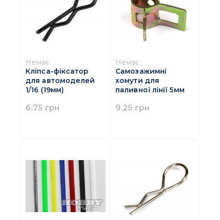
Немає
Немає
Кліпса-фіксатор
Самозажимні
для автомоделей
хомути для
1/16 (19мм)
паливної лінії 5мм
6.75 грн
9.25 грн