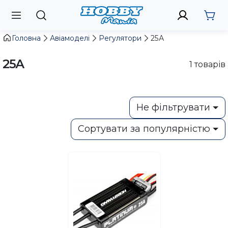
Головна
Авіамоделі
Регулятори
25А
25А
1
товарів
Не фільтрувати
Сортувати за популярністю