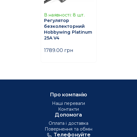
В наявності:
8
шт.
Регулятор
безколекторний
Hobbywing Platinum
25A V4
1789.00 грн
Про компанію
Наші переваги
Контакти
Допомога
Оплата і доставка
Повернення та обмін
Телефонуйте