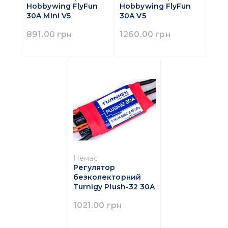
Hobbywing FlyFun
Hobbywing FlyFun
30A Mini V5
30A V5
891.00 грн
1260.00 грн
Немає
Регулятор
безколекторний
Turnigy Plush-32 30A
1021.00 грн