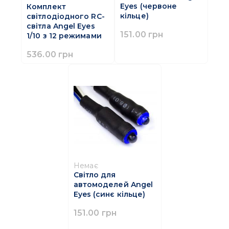
Eyes (червоне
Комплект
кільце)
світлодіодного RC-
світла Angel Eyes
151.00 грн
1/10 з 12 режимами
536.00 грн
Немає
Світло для
автомоделей Angel
Eyes (синє кільце)
151.00 грн