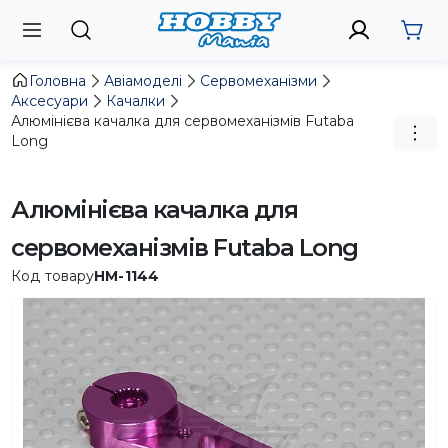
Головна
Авіамоделі
Сервомеханізми
Аксесуари
Качалки
Алюмінієва качалка для сервомеханізмів Futaba
Long
Алюмінієва качалка для
сервомеханізмів Futaba Long
Код товару
HM-1144