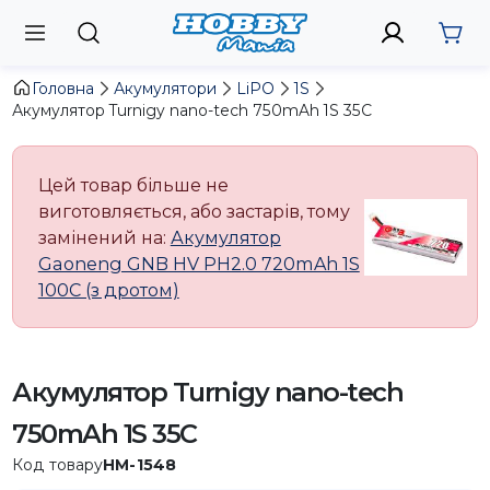
Головна
Акумулятори
LiPO
1S
Акумулятор Turnigy nano-tech 750mAh 1S 35C
Цей товар більше не
виготовляється, або застарів, тому
замінений на:
Акумулятор
Gaoneng GNB HV PH2.0 720mAh 1S
100C (з дротом)
Акумулятор Turnigy nano-tech
750mAh 1S 35C
Код товару
HM-1548