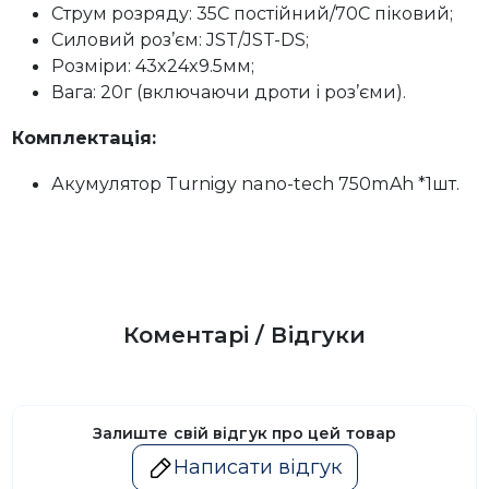
Струм розряду: 35C постійний/70C піковий;
Силовий роз’єм: JST/JST-DS;
Розміри: 43x24x9.5мм;
Вага: 20г (включаючи дроти і роз’єми).
Комплектація:
Акумулятор Turnigy nano-tech 750mAh *1шт.
Коментарі / Відгуки
Залиште свій відгук про цей товар
Написати відгук