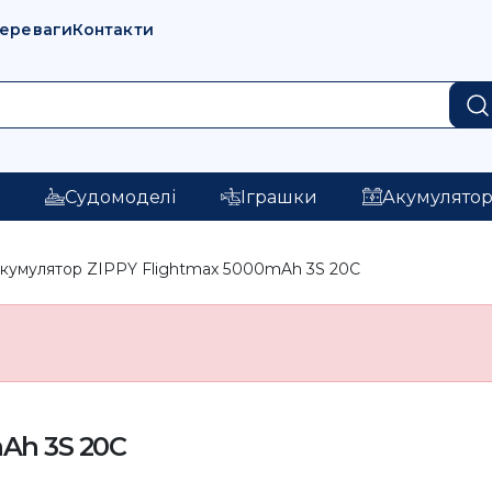
переваги
Контакти
і
Судомоделі
Іграшки
Акумулято
кумулятор ZIPPY Flightmax 5000mAh 3S 20C
Ah 3S 20C