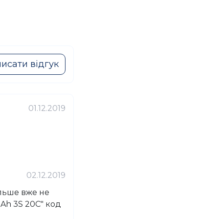
исати відгук
01.12.2019
02.12.2019
ільше вже не
Ah 3S 20C" код