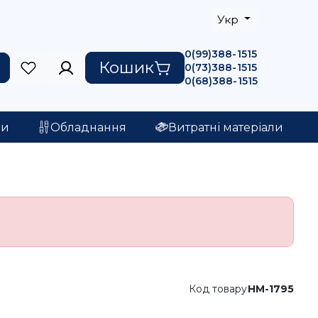
Укр
0(99)388-1515
Кошик
0(73)388-1515
0(68)388-1515
ри
Обладнання
Витратні матеріали
Код товару
HM-1795