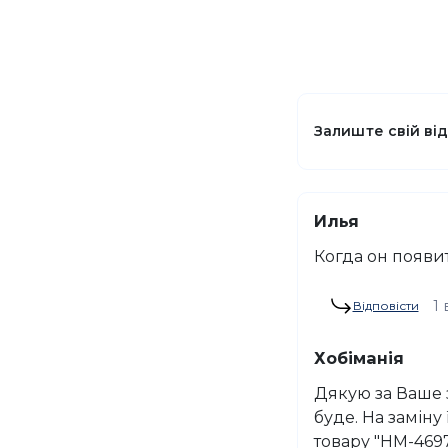
Залиште свій ві
Илья
Когда он появи
1 
Відповісти
Хобіманія
Дякую за Ваше з
буде. На замін
товару "HM-4697