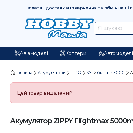
Оплата і доставка
Повернення та обмін
Наші 
Авіамоделі
Коптери
Автомодел
Головна
Акумулятори
LiPO
3S
більше 3000
А
Цей товар видалений
Акумулятор ZIPPY Flightmax 5000m