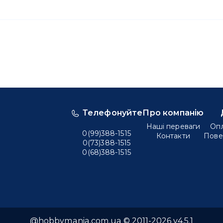
Телефонуйте
Про компанію
Наші переваги
Опл
0(99)388-1515
Контакти
Пове
0(73)388-1515
0(68)388-1515
@hobbymania.com.ua © 2011-2026 v4.5.1