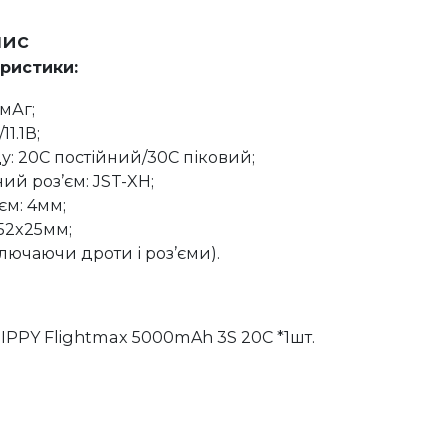
пис
еристики:
мАг;
11.1В;
у: 20C постійний/30C піковий;
ий роз’єм: JST-XH;
єм: 4мм;
x52x25мм;
ключаючи дроти і роз’єми).
IPPY Flightmax 5000mAh 3S 20C *1шт.