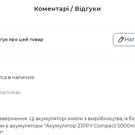
Коментарі / Відгуки
Нап
дгук про цей товар
тса в наличие
відповідь
вернення. Ці акумуляторі зняли з виробництва, їх б
у їм є акумулятори "Акумулятор ZIPPY Compact 5000m
".