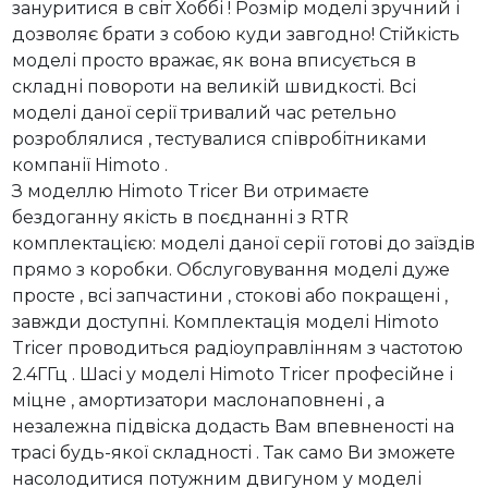
зануритися в світ Хоббі ! Розмір моделі зручний і
дозволяє брати з собою куди завгодно! Стійкість
моделі просто вражає, як вона вписується в
складні повороти на великій швидкості. Всі
моделі даної серії тривалий час ретельно
розроблялися , тестувалися співробітниками
компанії Himoto .
З моделлю Himoto Tricer Ви отримаєте
бездоганну якість в поєднанні з RTR
комплектацією: моделі даної серії готові до заїздів
прямо з коробки. Обслуговування моделі дуже
просте , всі запчастини , стокові або покращені ,
завжди доступні. Комплектація моделі Himoto
Tricer проводиться радіоуправлінням з частотою
2.4ГГц . Шасі у моделі Himoto Tricer професійне і
міцне , амортизатори маслонаповнені , а
незалежна підвіска додасть Вам впевненості на
трасі будь-якої складності . Так само Ви зможете
насолодитися потужним двигуном у моделі