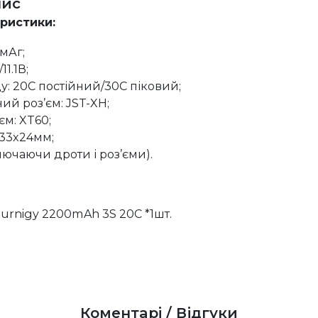
пис
еристики:
мАг;
11.1В;
у: 20C постійний/30C піковий;
ий роз’єм: JST-XH;
єм: XT60;
x33x24мм;
ключаючи дроти і роз’єми).
urnigy 2200mAh 3S 20C *1шт.
Коментарі / Відгуки