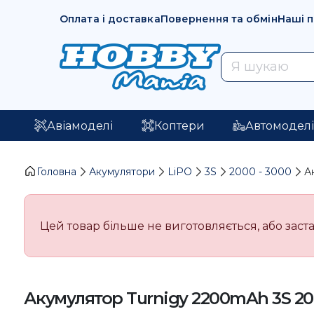
Оплата і доставка
Повернення та обмін
Наші 
Авіамоделі
Коптери
Автомодел
Головна
Акумулятори
LiPO
3S
2000 - 3000
А
Цей товар більше не виготовляється, або заста
Акумулятор Turnigy 2200mAh 3S 2