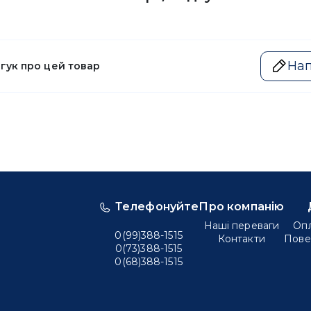
Нап
дгук про цей товар
Телефонуйте
Про компанію
Наші переваги
Опл
0(99)388-1515
Контакти
Пове
0(73)388-1515
0(68)388-1515