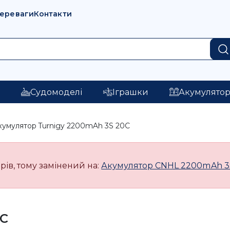
переваги
Контакти
і
Судомоделі
Іграшки
Акумулято
кумулятор Turnigy 2200mAh 3S 20C
рів, тому замінений на:
Акумулятор CNHL 2200mAh 3S 
0C