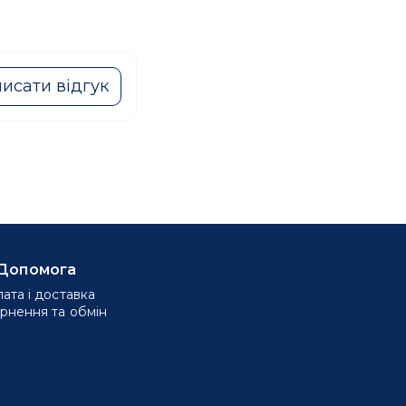
исати відгук
Допомога
ата і доставка
рнення та обмін