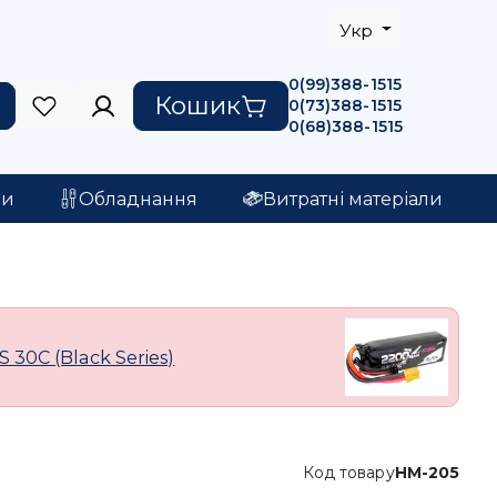
Укр
0(99)388-1515
Кошик
0(73)388-1515
0(68)388-1515
ри
Обладнання
Витратні матеріали
30C (Black Series)
Код товару
HM-205