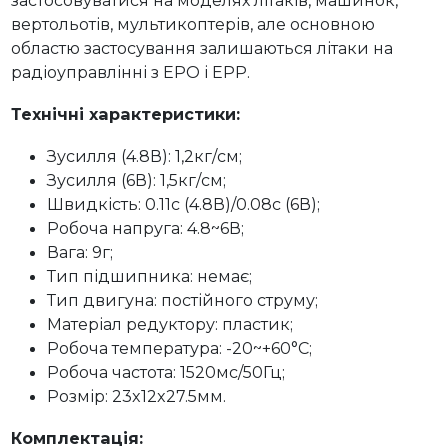
застосовуватися на моделях літаків, машинок,
вертольотів, мультикоптерів, але основною
областю застосування залишаються літаки на
радіоуправлінні з EPO і EPP.
Технічні характеристики:
Зусилля (4.8В): 1,2кг/см;
Зусилля (6В): 1,5кг/см;
Швидкість: 0.11с (4.8В)/0.08с (6В);
Робоча напруга: 4.8~6В;
Вага: 9г;
Тип підшипника: немає;
Тип двигуна: постійного струму;
Матеріал редуктору: пластик;
Робоча температура: -20~+60°C;
Робоча частота: 1520мс/50Гц;
Розмір: 23x12x27.5мм.
Комплектація: