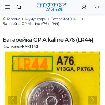
Головна
Акумулятори
Батарейки
Інші
Батарейка GP Alkaline A76 (LR44)
Батарейка GP Alkaline A76 (LR44)
Код товару
HM-2242
Попередній
Насту