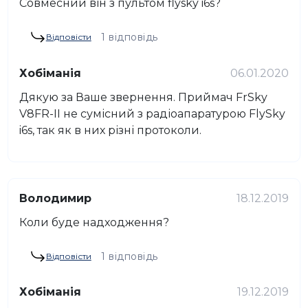
Совмесний він з пультом flysky i6s?
1 відповідь
Відповісти
Хобіманія
06.01.2020
Дякую за Ваше звернення. Приймач FrSky
V8FR-II не сумісний з радіоапаратурою FlySky
i6s, так як в них різні протоколи.
Володимир
18.12.2019
Коли буде надходження?
1 відповідь
Відповісти
Хобіманія
19.12.2019