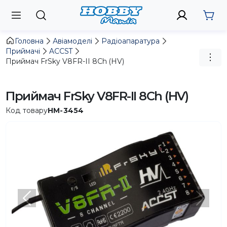
Головна
Авіамоделі
Радіоапаратура
Приймачі
ACCST
Приймач FrSky V8FR-II 8Ch (HV)
Приймач FrSky V8FR-II 8Ch (HV)
Код товару
HM-3454
Попередній
Насту