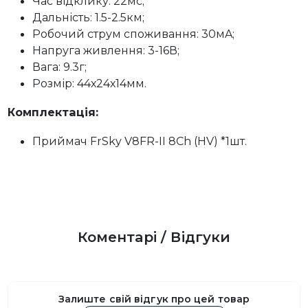
Час відклику: 22мс;
Дальність: 1.5-2.5км;
Робочий струм споживання: 30мA;
Напруга живлення: 3-16В;
Вага: 9.3г;
Розмір: 44х24х14мм.
Комплектація:
Приймач FrSky V8FR-II 8Ch (HV) *1шт.
Коментарі / Відгуки
Залиште свій відгук про цей товар