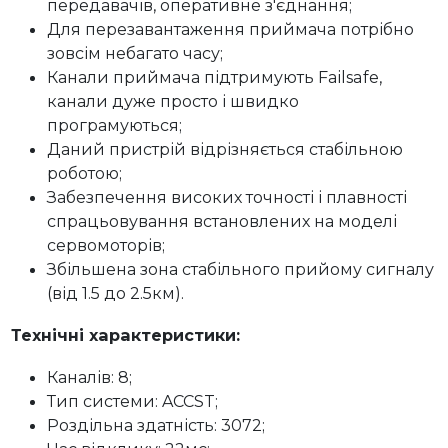
передавачів, оперативне з'єднання;
Для перезавантаження приймача потрібно
зовсім небагато часу;
Канали приймача підтримують Failsafe,
канали дуже просто і швидко
програмуються;
Даний пристрій відрізняється стабільною
роботою;
Забезпечення високих точності і плавності
спрацьовування встановлених на моделі
сервомоторів;
Збільшена зона стабільного прийому сигналу
(від 1.5 до 2.5км).
Технічні характеристики:
Каналів: 8;
Тип системи: ACCST;
Роздільна здатність: 3072;