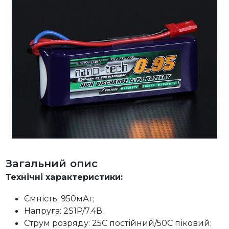
Загальний опис
Технічні характеристики:
Ємність: 950мАг;
Напруга: 2S1P/7.4В;
Струм розряду: 25C постійний/50C піковий;