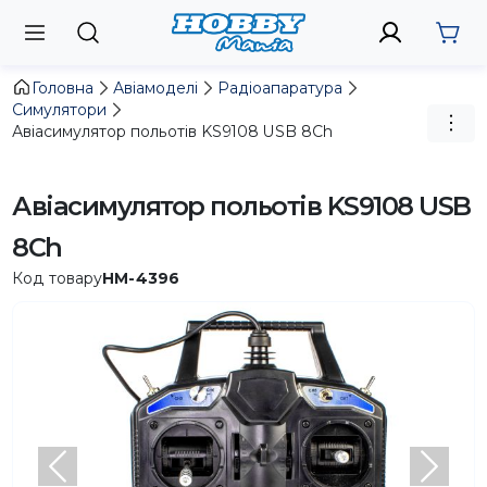
Головна
Авіамоделі
Радіоапаратура
Симулятори
Авіасимулятор польотів KS9108 USB 8Ch
Авіасимулятор польотів KS9108 USB
8Ch
Код товару
HM-4396
Попередній
Насту