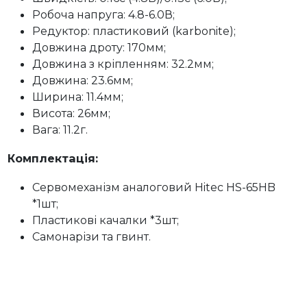
Робоча напруга: 4.8-6.0В;
Редуктор: пластиковий (karbonite);
Довжина дроту: 170мм;
Довжина з кріпленням: 32.2мм;
Довжина: 23.6мм;
Ширина: 11.4мм;
Висота: 26мм;
Вага: 11.2г.
Комплектація:
Сервомеханізм аналоговий Hitec HS-65HB
*1шт;
Пластикові качалки *3шт;
Самонарізи та гвинт.