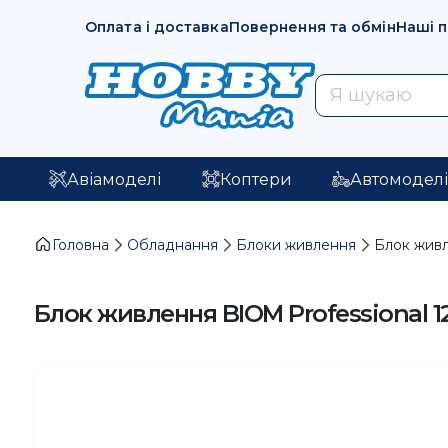
Оплата і доставка
Повернення та обмін
Наші 
Авіамоделі
Коптери
Автомодел
Головна
Обладнання
Блоки живлення
Блок живл
Блок живлення BIOM Professional 1