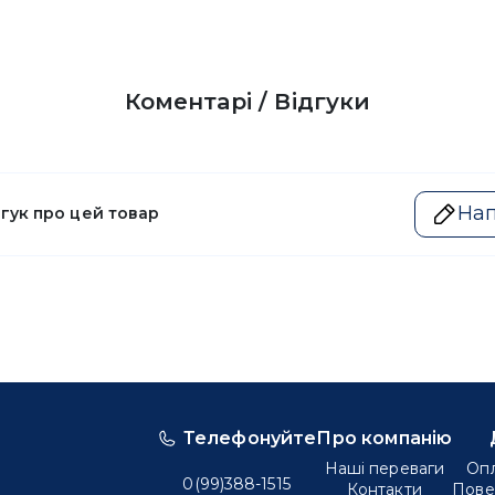
Коментарі / Відгуки
Нап
дгук про цей товар
Телефонуйте
Про компанію
Наші переваги
Опл
0(99)388-1515
Контакти
Пове