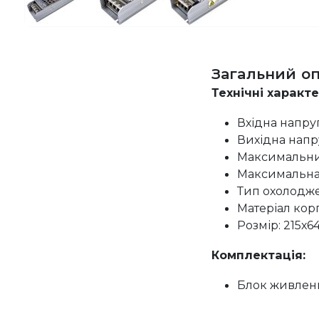
Загальний о
Технічні характ
Вхідна напруг
Вихідна напру
Максимальний
Максимальна 
Тип охолодже
Матеріал корп
Розмір: 215х6
Комплектація:
Блок живлення