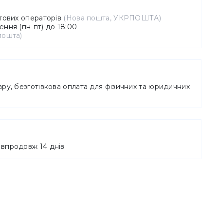
штових операторів
(Нова пошта, УКРПОШТА)
ння (пн-пт) до 18:00
пошта)
ру, безготівкова оплата для фізичних та юридичних
впродовж 14 днів