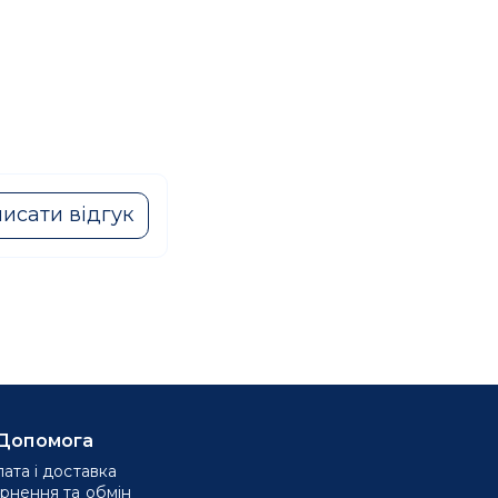
исати відгук
Допомога
ата і доставка
рнення та обмін