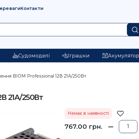
переваги
Контакти
і
Судомоделі
Іграшки
Акумулято
ення BIOM Professional 12В 21А/250Вт
2В 21А/250Вт
Немає в наявності
767.00 грн.