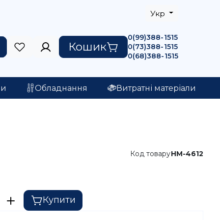
Укр
0(99)388-1515
Кошик
0(73)388-1515
0(68)388-1515
ри
Обладнання
Витратні матеріали
Код товару
HM-4612
Купити