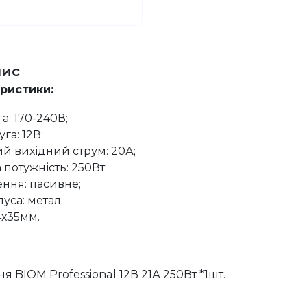
пис
еристики:
а: 170-240В;
га: 12В;
 вихідний струм: 20А;
потужність: 250Вт;
ння: пасивне;
уса: метал;
4х35мм.
 BIOM Professional 12В 21А 250Вт *1шт.