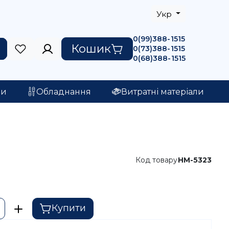
Укр
0(99)388-1515
Кошик
0(73)388-1515
0(68)388-1515
ри
Обладнання
Витратні матеріали
Код товару
HM-5323
Купити