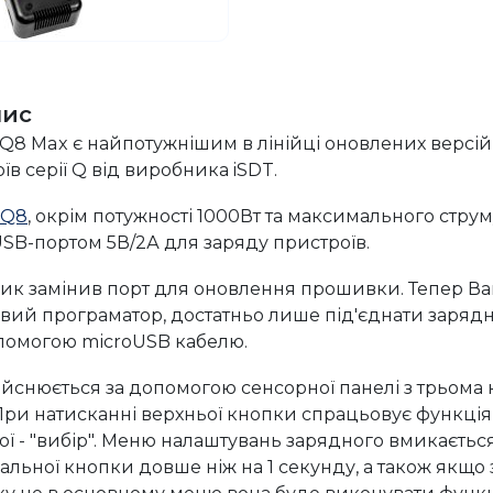
пис
Q8 Max є найпотужнішим в лінійці оновлених версій
в серії Q від виробника iSDT.
Q8
, окрім потужності 1000Вт та максимального струм
B-портом 5В/2А для заряду пристроїв.
ик замінив порт для оновлення прошивки. Тепер Ва
вий програматор, достатньо лише під'єднати заряд
помогою microUSB кабелю.
йснюється за допомогою сенсорної панелі з трьома к
. При натисканні верхньої кнопки спрацьовує функція 
ої - "вибір". Меню налаштувань зарядного вмикається
альної кнопки довше ніж на 1 секунду, а також якщо
ку не в основному меню вона буде виконувати функ