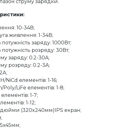
азон струму зарядки.
еристики:
ення: 10-34В;
уга живлення: 1-34В;
потужність заряду: 1000Вт;
потужність розряду: 30Вт;
му заряду: 0.2-30A;
му розряду: 0.2-3A;
2А;
H/NiCd елементів: 1-16;
n/Poly/LiFe елементів: 1-8;
 елементів: 1-7;
лементів: 1-12;
-дюйми (320x240мм)IPS екран;
;
95x45мм;