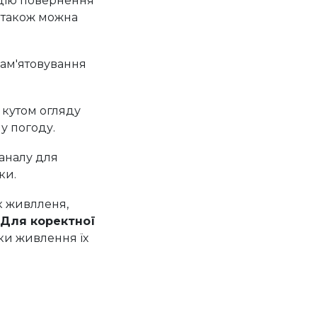
 також можна
пам'ятовування
 кутом огляду
ну погоду.
аналу для
ки.
к живлленя,
Для коректної
ки живлення їх