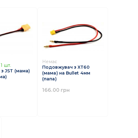
Немає
1
шт.
Подовжувач з XT60
з JST (мама)
(мама) на Bullet 4мм
ма)
(папа)
166.00 грн