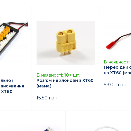
В наявності:
Перехідник 
на XT60 (ма
В наявності:
10+
шт.
льної
Роз’єм нейлоновий XT60
53.00 грн
лансування
(мама)
 XT60
15.50 грн