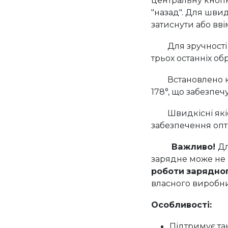
"назад". Для шви
затиснути або вві
Для зручност
трьох останніх об
Встановлено к
178°, що забезпеч
Швидкісні які
забезпечення опт
Важливо!
Дл
зарядне може не
роботи
зарядно
власного виробн
Особливості:
Підтримує так