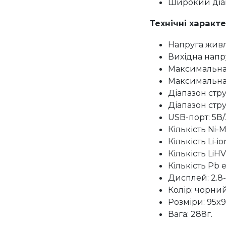
Широкий діап
Технічні характ
Напруга живл
Вихідна напр
Максимальна 
Максимальна 
Діапазон стру
Діапазон стру
USB-порт: 5В/
Кількість Ni-M
Кількість Li-io
Кількість LiHV
Кількість Pb е
Дисплей: 2.8
Колір: чорний
Розміри: 95x
Вага: 288г.