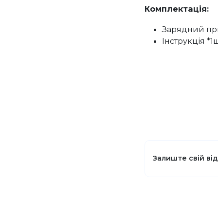
Комплектація:
Зарядний при
Інструкція *1ш
Залиште свій ві