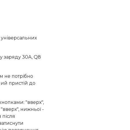
 універсальних
у заряду 30А, Q8
м не потрібно
ний пристій до
нопками: "вверх",
"вверх", нижньої -
 після
 затиснути
цію повернення