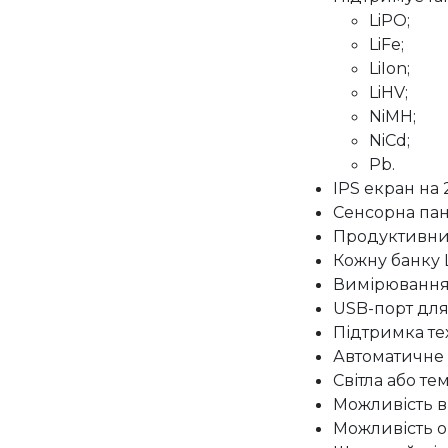
LiPO;
LiFe;
LiIon;
LiHV;
NiMH;
NiCd;
Pb.
IPS екран на
Сенсорна пане
Продуктивни
Кожну банку 
Вимірювання 
USB-порт для
Підтримка тех
Автоматичне 
Світла або те
Можливість в
Можливість 