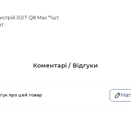
стрій iSDT Q8 Max *1шт;
т.
Коментарі / Відгуки
Нап
дгук про цей товар