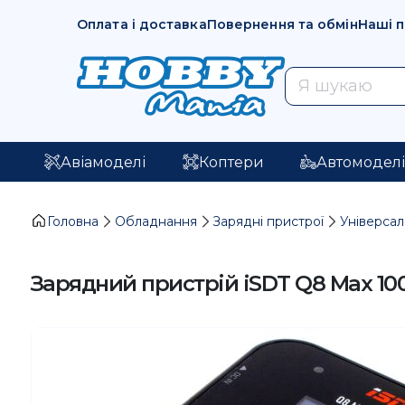
Оплата і доставка
Повернення та обмін
Наші 
Авіамоделі
Коптери
Автомодел
Головна
Обладнання
Зарядні пристрої
Універсал
Зарядний пристрій iSDT Q8 Max 1