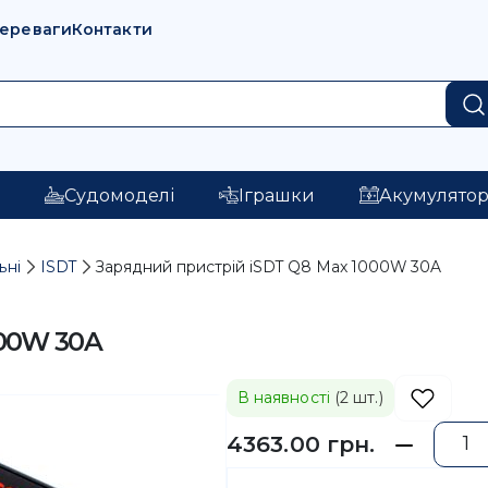
переваги
Контакти
і
Судомоделі
Іграшки
Акумулято
ьні
ISDT
Зарядний пристрій iSDT Q8 Max 1000W 30A
000W 30A
В наявності
(2 шт.)
4363.00 грн.