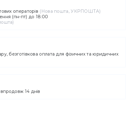
штових операторів
(Нова пошта, УКРПОШТА)
ння (пн-пт) до 18:00
пошта)
ру, безготівкова оплата для фізичних та юридичних
впродовж 14 днів