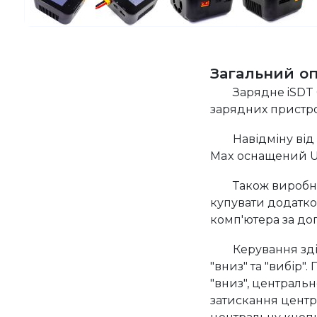
Загальний о
Зарядне iSDT 
зарядних пристрої
Навідміну від
Max оснащений US
Також виробн
купувати додатко
комп'ютера за до
Керування зді
"вниз" та "вибір"
"вниз", центральн
затискання центр
центральну кноп