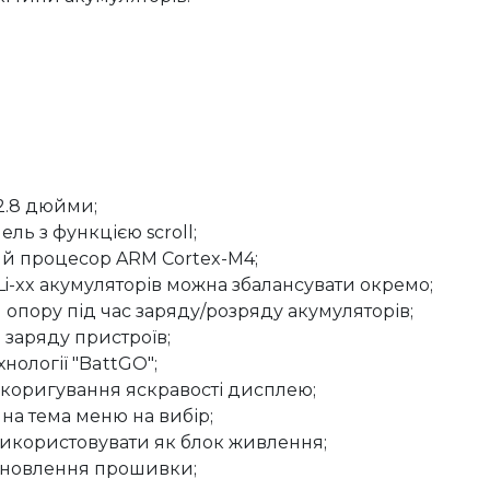
 2.8 дюйми;
ль з функцією scroll;
й процесор ARM Cortex-M4;
Li-xx акумуляторів можна збалансувати окремо;
опору під час заряду/розряду акумуляторів;
 заряду пристроїв;
нології "BattGO";
коригування яскравості дисплею;
мна тема меню на вибір;
икористовувати як блок живлення;
оновлення прошивки;