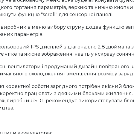
дкого гортання параметрів, верхню та нижню кнопки
мкнути функцію "scroll" для сенсорної панелі.
і виробник в меню вибору струму додав функцію за
раних параметрів.
ольоровий IPS дисплей з діагоналлю 2.8 дюйма та з
ує чітке та якісне зображення, навіть у яскраву соняч
сні вентилятори і продуманий дизайн повітряного к
имального охолодження і зменшення розміру заряд
я коректної роботи зарядного потрібен якісний бло
 коректно працювати з деякими блоками живлення.
го
, виробник iSDT рекомендує використовувати бло
ицтва.
і типи акумуляторів: