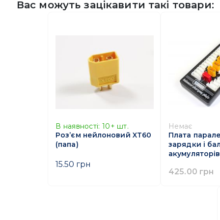
Вас можуть зацікавити такі товари:
В наявності:
10+
шт.
Немає
Роз’єм нейлоновий XT60
Плата парале
(папа)
зарядки і ба
акумуляторів
15.50 грн
425.00 грн