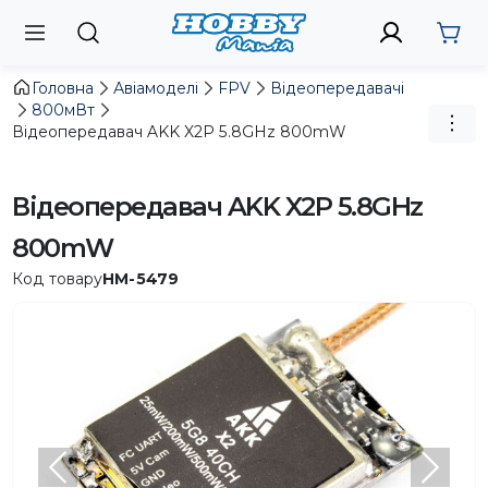
Головна
Авіамоделі
FPV
Відеопередавачі
800мВт
Відеопередавач AKK X2P 5.8GHz 800mW
Відеопередавач AKK X2P 5.8GHz
800mW
Код товару
HM-5479
Попередній
Насту