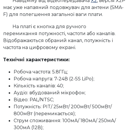
Навідміну від відеопередавача
X2
, версія X2P
має уже напаяний подовжувач для антени (SMA-
F) для полегшення загальної ваги плати.
На платі є кнопка для ручного
перемикання потужності, частоти або каналів.
Відображаються обраний канал, потужність і
частота на цифровому екрані.
Технічні характеристики:
Робоча частота: 5.8ГГц;
Робоча напруга: 7-24В (2-5S LiPo);
Кількість каналів: 40;
Аудіо: вбудований мікрофон;
Відео: PAL/NTSC;
Потужність: PIT/ 25мВт/ 200мВт/ 500мВт/
800мВт (перемикається);
Струм споживання: 100мА/ 180мА/ 250мА/
300мА (12В);