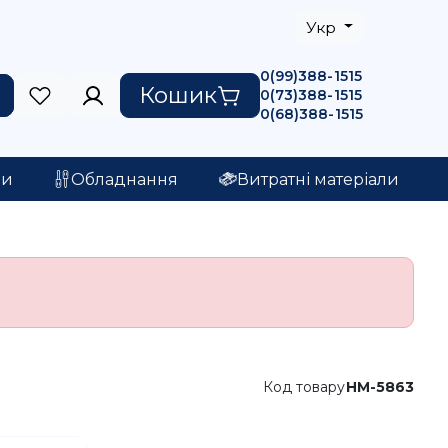
Укр
0(99)388-1515
Кошик
0(73)388-1515
0(68)388-1515
ри
Обладнання
Витратні матеріали
Код товару
HM-5863