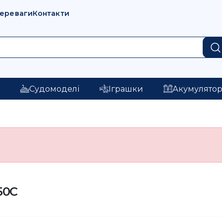
переваги
Контакти
і
Судомоделі
Іграшки
Акумулято
50C