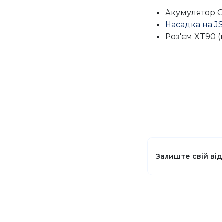
Акумулятор G
Насадка на J
Роз'єм XT90 (
Залиште свій ві