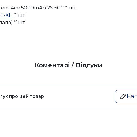
ens Ace 5000mAh 2S 50C *1шт;
ST-XH
*1шт;
папа) *1шт.
Коментарі / Відгуки
Нап
дгук про цей товар