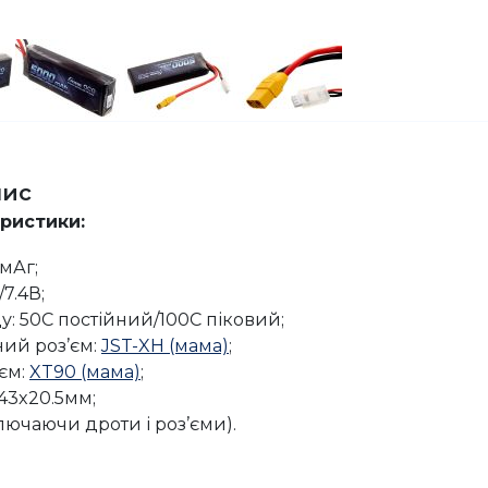
пис
еристики:
мАг;
7.4В;
у: 50C постійний/100C піковий;
ий роз’єм:
JST-XH (мама)
;
єм:
XT90 (мама)
;
43x20.5мм;
ключаючи дроти і роз’єми).