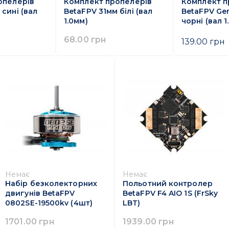
опелерів
Комплект пропелерів
Комплект п
 сині (вал
BetaFPV 31мм білі (вал
BetaFPV Ge
1.0мм)
чорні (вал 1
68.00 грн
139.00 грн
Немає
Немає
Набір безколекторних
Польотний контролер
двигунів BetaFPV
BetaFPV F4 AIO 1S (FrSky
0802SE-19500kv (4шт)
LBT)
1701.00 грн
1939.00 грн