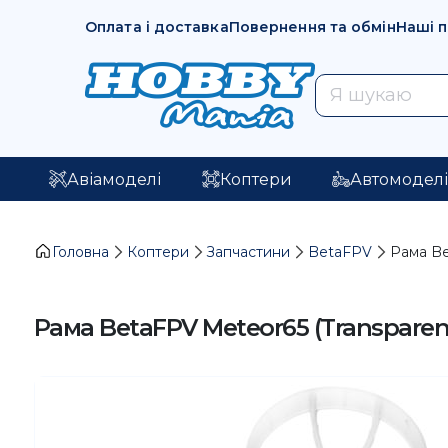
Оплата і доставка
Повернення та обмін
Наші 
Авіамоделі
Коптери
Автомодел
Головна
Коптери
Запчастини
BetaFPV
Рама Be
Рама BetaFPV Meteor65 (Transparen