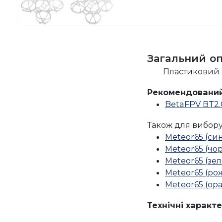
Загальний о
Пластиковий 
Рекомендований
BetaFPV BT2.
Також для вибору
Meteor65 (син
Meteor65 (чо
Meteor65 (зе
Meteor65 (ро
Meteor65 (ор
Технічні характ