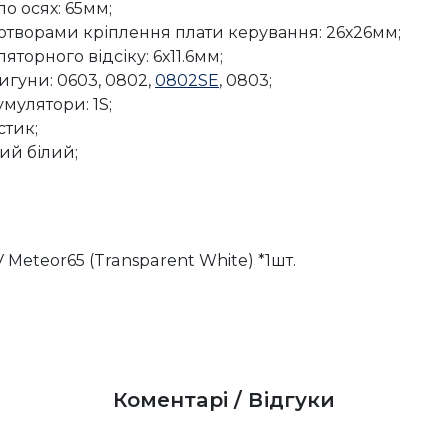
о осях: 65мм;
 отворами кріплення плати керування: 26х26мм;
яторного відсіку: 6х11.6мм;
игуни: 0603, 0802,
0802SE
, 0803;
умулятори: 1S;
стик;
ий білий;
Meteor65 (Transparent White) *1шт.
Коментарі / Відгуки