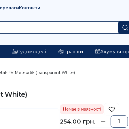
переваги
Контакти
і
Судомоделі
Іграшки
Акумулято
taFPV Meteor65 (Transparent White)
t White)
Немає в наявності
254.00 грн.