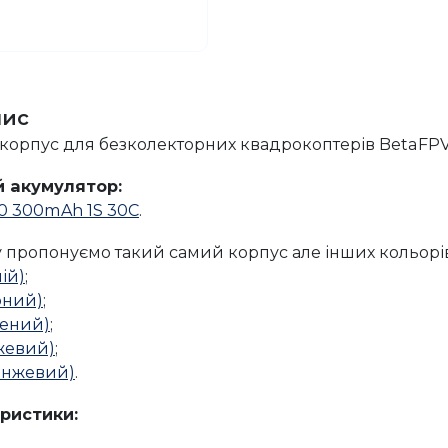
пис
корпус для безколекторних квадрокоптерів BetaFP
 акумулятор:
0 300mAh 1S 30C
.
 пропонуємо такий самий корпус але інших кольорів
ій)
;
рний)
;
лений)
;
жевий)
;
анжевий)
.
еристики: