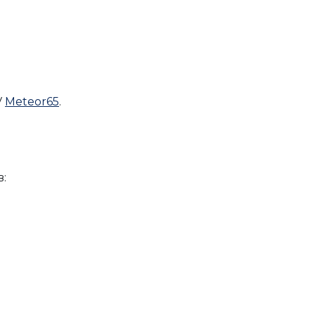
V
Meteor65
.
: