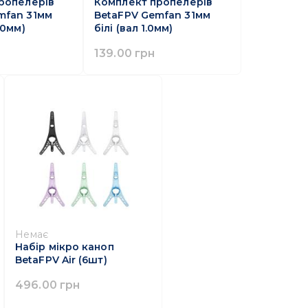
ропелерів
Комплект пропелерів
mfan 31мм
BetaFPV Gemfan 31мм
.0мм)
білі (вал 1.0мм)
139.00 грн
Немає
Набір мікро каноп
BetaFPV Air (6шт)
496.00 грн