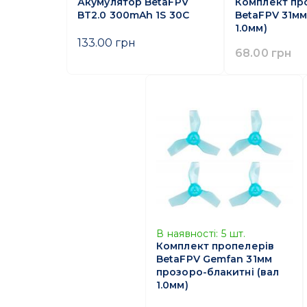
Акумулятор BetaFPV
Комплект пр
BT2.0 300mAh 1S 30C
BetaFPV 31мм
1.0мм)
133.00 грн
68.00 грн
В наявності:
5
шт.
Комплект пропелерів
BetaFPV Gemfan 31мм
прозоро-блакитні (вал
1.0мм)