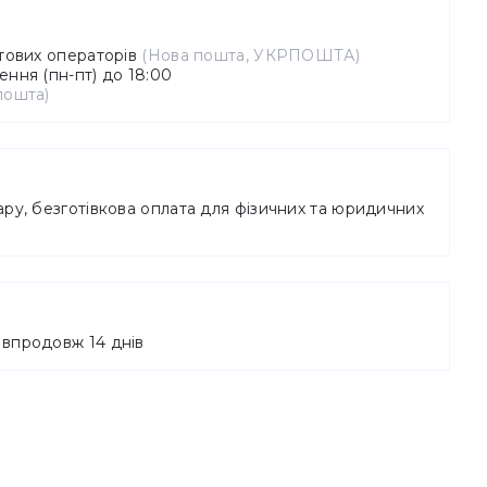
штових операторів
(Нова пошта, УКРПОШТА)
ння (пн-пт) до 18:00
пошта)
ру, безготівкова оплата для фізичних та юридичних
впродовж 14 днів