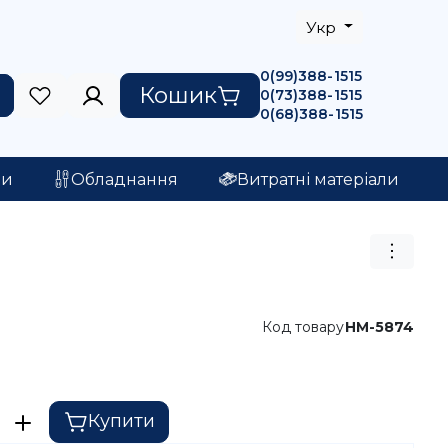
Укр
0(99)388-1515
Кошик
0(73)388-1515
0(68)388-1515
ри
Обладнання
Витратні матеріали
Код товару
HM-5874
Купити