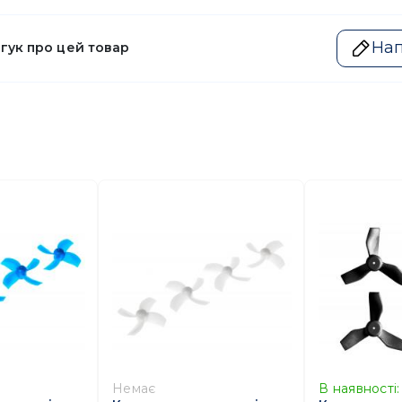
Нап
дгук про цей товар
Немає
В наявності: