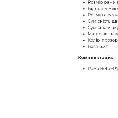
Розмір рами п
Відстань між
Розмір акумул
Сумісність дв
Сумісність ак
Матеріал: пла
Колір: прозор
Вага: 3.2г.
Комплектація:
Рама BetaFPV 