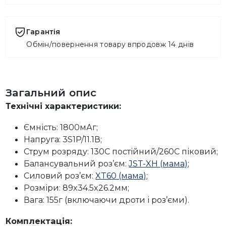
Гарантія
Обмін/повернення товару впродовж 14 днів
Загальний опис
Технічні характеристики:
Ємність: 1800мАг;
Напруга: 3S1P/11.1В;
Струм розряду: 130C постійний/260C піковий;
Балансувальний роз’єм:
JST-XH (мама)
;
Силовий роз’єм:
XT60 (мама)
;
Розміри: 89x34.5x26.2мм;
Вага: 155г (включаючи дроти і роз’єми).
Комплектація: