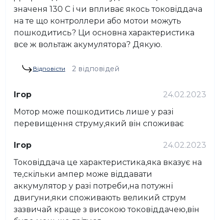
значеня 130 С і чи впливає якось токовіддача
на те що контроллери або мотои можуть
пошкодитись? Ци основна характеристика
все ж вольтаж акумулятора? Дякую.
2 відповідей
Відповісти
Ігор
24.02.2023
Мотор може пошкодитись лише у разі
перевищення струму,який він споживає
Ігор
24.02.2023
Токовіддача це характеристика,яка вказує на
те,скільки ампер може віддавати
аккумулятор у разі потреби,на потужні
двигуни,яки споживають великий струм
зазвичай краще з високою токовіддачею,він