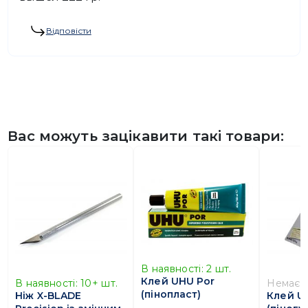
Відповісти
Вас можуть зацікавити такі товари:
В наявності:
2
шт.
Клей UHU Por
В наявності:
10+
шт.
Немає
(пінопласт)
Ніж X-BLADE
Клей UH