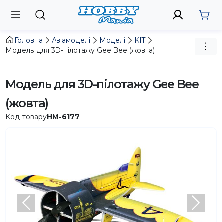
Головна
Авіамоделі
Моделі
KIT
Модель для 3D-пілотажу Gee Bee (жовта)
Модель для 3D-пілотажу Gee Bee
(жовта)
Код товару
HM-6177
Попередній
Насту