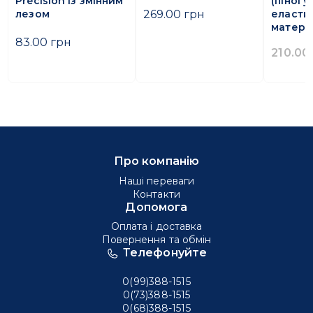
Precision із змінним
(піногу
269.00 грн
лезом
еласти
матері
83.00 грн
210.00
Про компанію
Наші переваги
Контакти
Допомога
Оплата і доставка
Повернення та обмін
Телефонуйте
0(99)388-1515
0(73)388-1515
0(68)388-1515