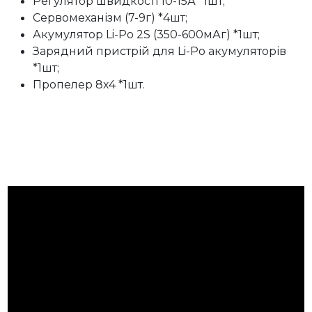
Регулятор швидкості 10-15А *1шт;
Сервомеханізм (7-9г) *4шт;
Акумулятор Li-Po 2S (350-600мАг) *1шт;
Зарядний пристрій для Li-Po акумуляторів
*1шт;
Пропелер 8х4 *1шт.