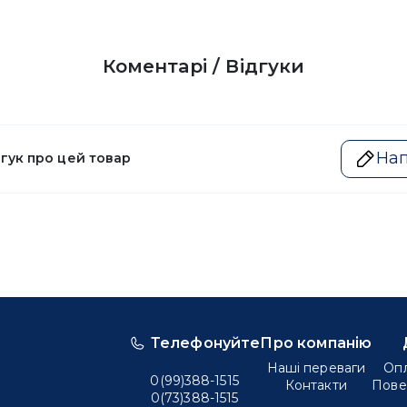
Коментарі / Відгуки
Нап
дгук про цей товар
Телефонуйте
Про компанію
Наші переваги
Опл
0(99)388-1515
Контакти
Пове
0(73)388-1515