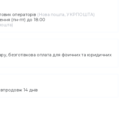
штових операторів
(Нова пошта, УКРПОШТА)
ння (пн-пт) до 18:00
пошта)
ру, безготівкова оплата для фізичних та юридичних
впродовж 14 днів