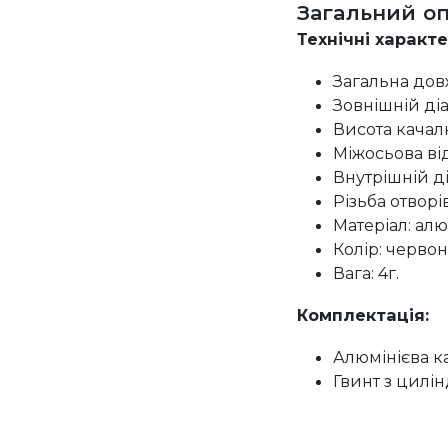
Загальний о
Технічні характ
Загальна дов
Зовнішній діа
Висота качалк
Міжосьова від
Внутрішній ді
Різьба отворів
Матеріал: алю
Колір: черво
Вага: 4г.
Комплектація:
Алюмінієва ка
Гвинт з цилі