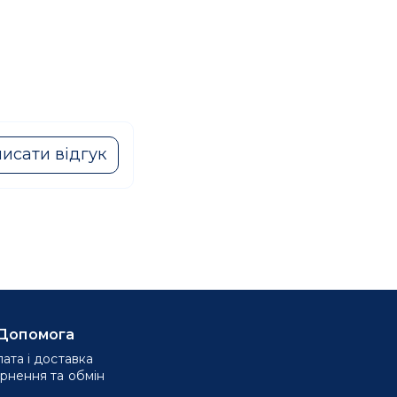
исати відгук
Допомога
ата і доставка
рнення та обмін