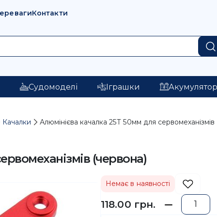
переваги
Контакти
і
Судомоделі
Іграшки
Акумулято
Качалки
Алюмінієва качалка 25Т 50мм для сервомеханізмів 
сервомеханізмів (червона)
Немає в наявності
118.00 грн.