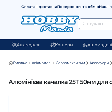
Оплата і доставка
Повернення та обмін
Наші 
Авіамоделі
Коптери
Автомодел
Головна
Авіамоделі
Сервомеханізми
Аксесуари
Алюмінієва качалка 25Т 50мм для 