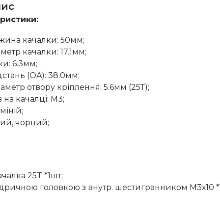
пис
еристики:
жина качалки: 50мм;
метр качалки: 17.1мм;
и: 6.3мм;
стань (ОA): 38.0мм;
аметр отвору кріплення: 5.6мм (25Т);
 на качалці: М3;
міній;
ний, чорний;
чалка 25T *1шт;
ндричною головкою з внутр. шестигранником М3х10 *