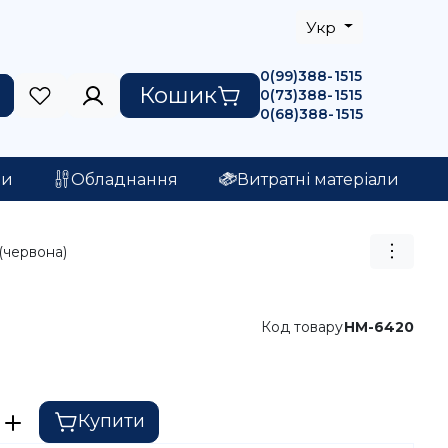
Укр
0(99)388-1515
Кошик
0(73)388-1515
0(68)388-1515
ри
Обладнання
Витратні матеріали
(червона)
Код товару
HM-6420
Купити