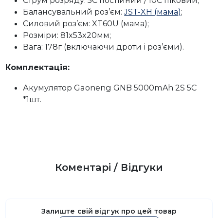
Струм розряду: 5C постійний / 10C піковий;
Балансувальний роз’єм:
JST-XH (мама)
;
Силовий роз’єм: XT60U (мама);
Розміри: 81x53x20мм;
Вага: 178г (включаючи дроти і роз’єми).
Комплектація:
Акумулятор Gaoneng GNB 5000mAh 2S 5C
*1шт.
Коментарі / Відгуки
Залиште свій відгук про цей товар