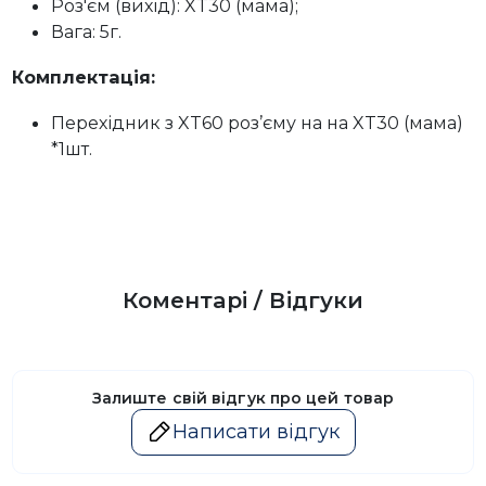
Роз'єм (вихід): XT30 (мама);
Вага: 5г.
Комплектація:
Перехідник з XT60 роз’єму на на XT30 (мама)
*1шт.
Коментарі / Відгуки
Залиште свій відгук про цей товар
Написати відгук