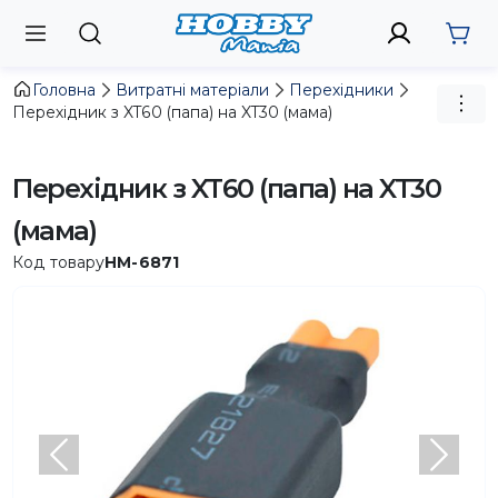
Головна
Витратні матеріали
Перехідники
Перехідник з XT60 (папа) на XT30 (мама)
Перехідник з XT60 (папа) на XT30
(мама)
Код товару
HM-6871
Попередній
Насту