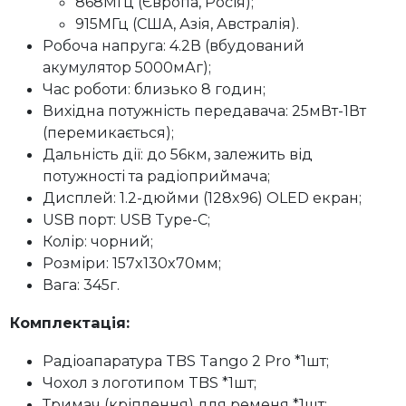
868МГц (Європа, Росія);
915МГц (США, Азія, Австралія).
Робоча напруга: 4.2В (вбудований
акумулятор 5000мАг);
Час роботи: близько 8 годин;
Вихідна потужність передавача: 25мВт-1Вт
(перемикається);
Дальність дії: до 56км, залежить від
потужності та радіоприймача;
Дисплей: 1.2-дюйми (128x96) OLED екран;
USB порт: USB Type-C;
Колір: чорний;
Розміри: 157x130x70мм;
Вага: 345г.
Комплектація:
Радіоапаратура TBS Tango 2 Pro *1шт;
Чохол з логотипом TBS *1шт;
Тримач (кріплення) для ременя *1шт;