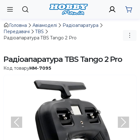
Головна
Авіамоделі
Радіоапаратура
Передавачі
TBS
Радіоапаратура TBS Tango 2 Pro
Радіоапаратура TBS Tango 2 Pro
Код товару
HM-7095
Попередній
Насту