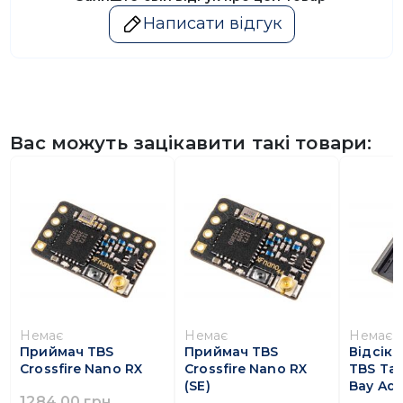
Написати відгук
Вас можуть зацікавити такі товари:
Немає
Немає
Немає
Приймач TBS
Приймач TBS
Відсік 
Crossfire Nano RX
Crossfire Nano RX
TBS Tan
(SE)
Bay Add
1284.00 грн