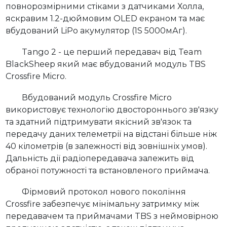
повнорозмірними стіками з датчиками Холла,
яскравим 1.2-дюймовим OLED екраном та має
вбудований LiPo акумулятор (1S 5000мАг).
Tango 2 - це перший передавач від Team
BlackSheep який має вбудований модуль TBS
Crossfire Micro.
Вбудований модуль Crossfire Micro
використовує технологію двостороннього зв'язку
та здатний підтримувати якісний зв'язок та
передачу даних телеметрії на відстані більше ніж
40 кілометрів (в залежності від зовнішніх умов).
Дальність дії радіопередавача залежить від
обраної потужності та встановленого приймача.
Фірмовий протокол нового покоління
Crossfire забезпечує мінімальну затримку між
передавачем та приймачами TBS з неймовірною