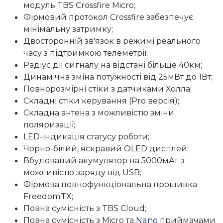
модуль TBS Crossfire Micro;
Фірмовий протокол Crossfire забезпечує
мінімальну затримку;
Двосторонній зв'язок в режимі реального
часу з підтримкою телеметрії;
Радіус дії сигналу на відстані більше 40км;
Динамічна зміна потужності від 25мВт до 1Вт;
Повнорозмірні стіки з датчиками Холла;
Складні стіки керування (Pro версія);
Складна антена з можливістю зміни
поляризації;
LED-індикація статусу роботи;
Чорно-білий, яскравий OLED дисплей;
Вбудований акумулятор на 5000мАг з
можливістю заряду від USB;
Фірмова повнофункціональна прошивка
FreedomTX;
Повна сумісність з TBS Cloud;
Повна сумісність з Micro та
Nano
приймачами