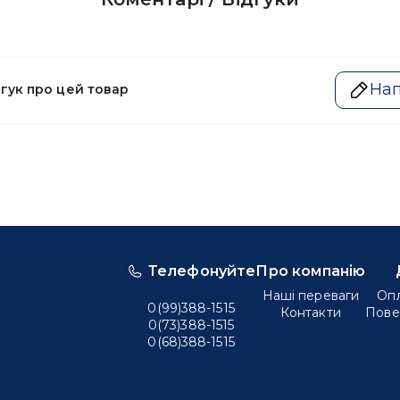
Нап
дгук про цей товар
Телефонуйте
Про компанію
Наші переваги
Опл
0(99)388-1515
Контакти
Пове
0(73)388-1515
0(68)388-1515