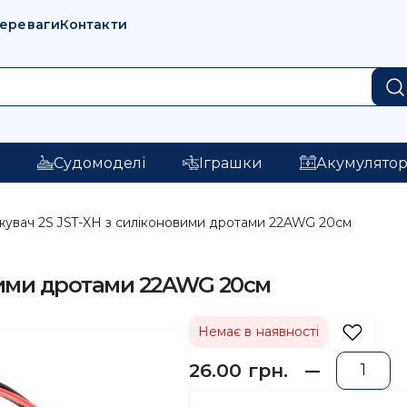
переваги
Контакти
і
Судомоделі
Іграшки
Акумулято
увач 2S JST-XH з силіконовими дротами 22AWG 20см
вими дротами 22AWG 20см
Немає в наявності
26.00 грн.