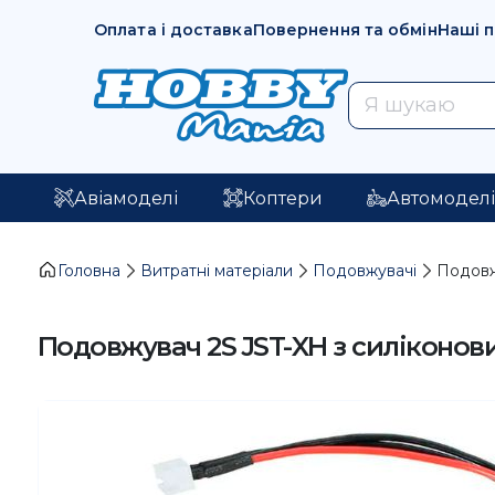
Оплата і доставка
Повернення та обмін
Наші 
Авіамоделі
Коптери
Автомодел
Головна
Витратні матеріали
Подовжувачі
Подовж
Подовжувач 2S JST-XH з силіконо