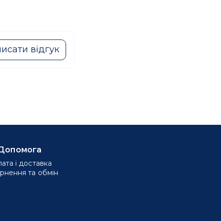
исати відгук
Допомога
ата і доставка
рнення та обмін