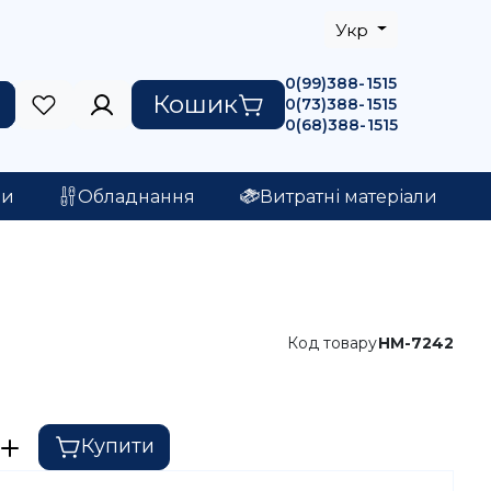
Укр
0(99)388-1515
Кошик
0(73)388-1515
0(68)388-1515
ри
Обладнання
Витратні матеріали
Код товару
HM-7242
Купити