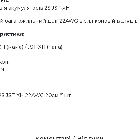
я акумуляторів 2S JST-XH.
 багатожильний дріт 22AWG в силіконовій ізоляції.
еристики:
H (мама) / JST-XH (папа);
кон;
м.
S JST-XH 22AWG 20см *1шт.
Коментарі / Відгуки