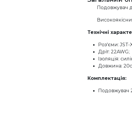
Подовжувач дл
Високоякісний
Технічні характ
Роз'єми: JST-X
Дріт: 22AWG;
Ізоляція: силі
Довжина: 20с
Комплектація:
Подовжувач 2