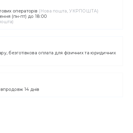
штових операторів
(Нова пошта, УКРПОШТА)
ння (пн-пт) до 18:00
пошта)
ру, безготівкова оплата для фізичних та юридичних
впродовж 14 днів