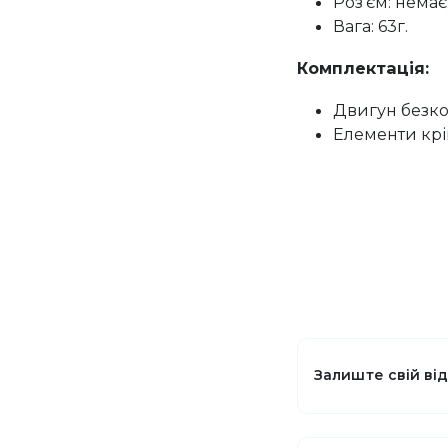
Роз'єм: немає
Вага: 63г.
Комплектація:
Двигун безко
Елементи крі
Залиште свій ві