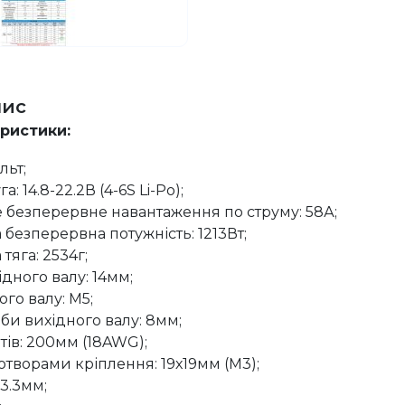
пис
еристики:
льт;
: 14.8-22.2В (4-6S Li-Po);
безперервне навантаження по струму: 58А;
безперервна потужність: 1213Вт;
яга: 2534г;
дного валу: 14мм;
ого валу: М5;
би вихідного валу: 8мм;
ів: 200мм (18AWG);
отворами кріплення: 19х19мм (М3);
3.3мм;