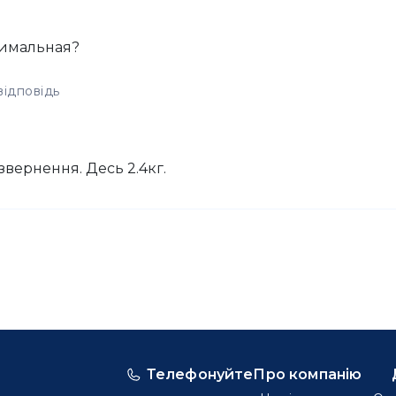
симальная?
відповідь
звернення. Десь 2.4кг.
Телефонуйте
Про компанію