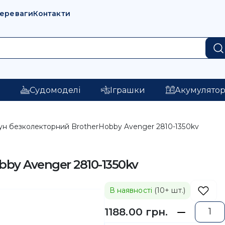
переваги
Контакти
і
Судомоделі
Іграшки
Акумулято
ун безколекторний BrotherHobby Avenger 2810-1350kv
by Avenger 2810-1350kv
В наявності
(10+ шт.)
1188.00 грн.