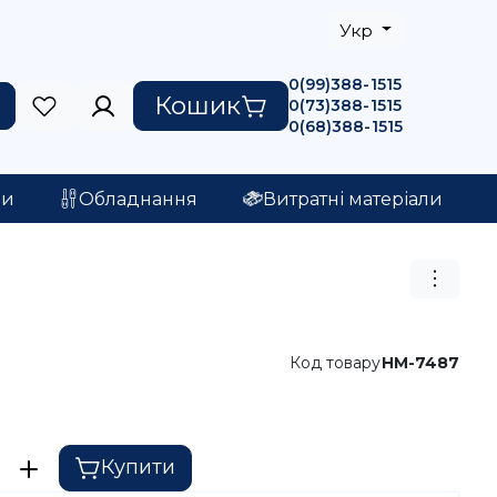
Укр
0(99)388-1515
Кошик
0(73)388-1515
0(68)388-1515
ри
Обладнання
Витратні матеріали
Код товару
HM-7487
Купити