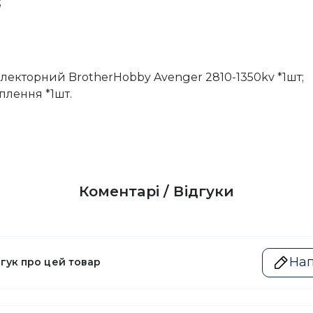
;
лекторний BrotherHobby Avenger 2810-1350kv *1шт;
плення *1шт.
Коментарі / Відгуки
Нап
дгук про цей товар