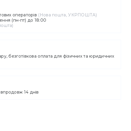
штових операторів
(Нова пошта, УКРПОШТА)
ння (пн-пт) до 18:00
пошта)
ру, безготівкова оплата для фізичних та юридичних
впродовж 14 днів