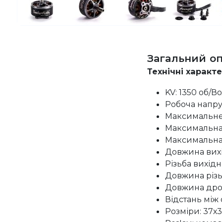
Загальний о
Технічні характ
KV: 1350 об/Во
Робоча напруга
Максимальне 
Максимальна 
Максимальна т
Довжина вихі
Різьба вихідн
Довжина різь
Довжина дрот
Відстань між 
Розміри: 37х3