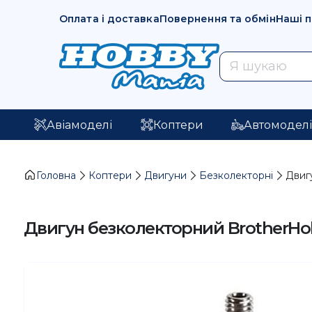
Оплата і доставка
Повернення та обмін
Наші 
Авіамоделі
Коптери
Автомодел
Головна
Коптери
Двигуни
Безколекторні
Двиг
Двигун безколекторний BrotherHob