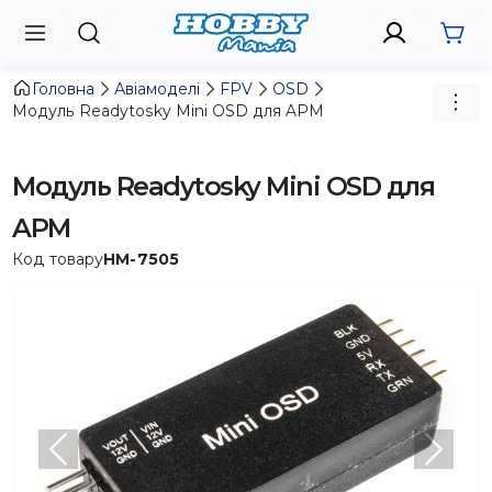
Головна
Авіамоделі
FPV
OSD
Модуль Readytosky Mini OSD для APM
Модуль Readytosky Mini OSD для
APM
Код товару
HM-7505
Попередній
Насту