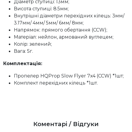
Діаметр ступиці: 13мм;
Висота ступиці: 8.5мм;
Внутрішні діаметри перехідних кілець: 3мм/
3.17мм/ 4мм/ 5мм/ 6мм/ 8мм;
Напрямок: прямого обертання (CCW);
Матеріал: нейлон, армований вуглецем;
Колір: зелений;
Вага: 5г.
Комплектація:
Пропелер HQProp Slow Flyer 7x4 (CCW) *1шт;
Комплект перехідних кілець *1шт.
Коментарі / Відгуки