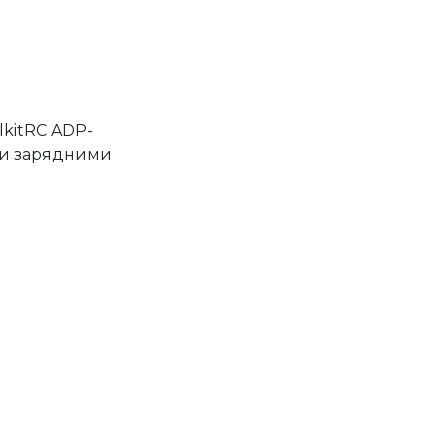
lkitRC ADP-
ми зарядними