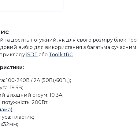
пис
 та досить потужний, як для свого розміру блок Too
удовий вибір для використання з багатьма сучасни
 прикладу
iSDT
або
ToolkitRC
.
еристики:
а: 100-240В / 2A (50Гц/60Гц);
га: 19.5В;
 вихідний струм: 10.3А;
потужність: 200Вт;
мама)
;
уса: пластик;
7х32мм;