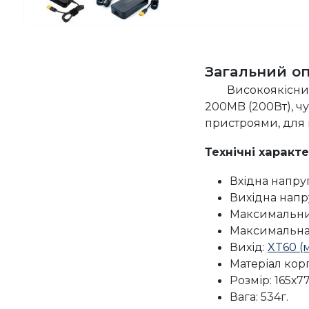
Загальний о
Високоякісний
200MB (200Вт), ч
пристроями, для
Технічні характ
Вхідна напруг
Вихідна напру
Максимальний
Максимальна 
Вихід:
XT60 (
Матеріал корп
Розмір: 165х7
Вага: 534г.