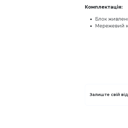
Комплектація:
Блок живленн
Мережевий ка
Залиште свій ві