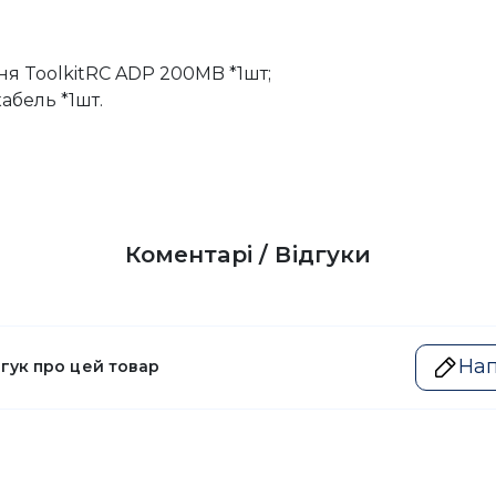
я ToolkitRC ADP 200MB *1шт;
бель *1шт.
Коментарі / Відгуки
Нап
дгук про цей товар