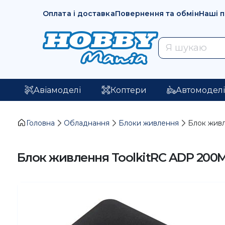
Оплата і доставка
Повернення та обмін
Наші 
Авіамоделі
Коптери
Автомодел
Головна
Обладнання
Блоки живлення
Блок живл
Блок живлення ToolkitRC ADP 200MB