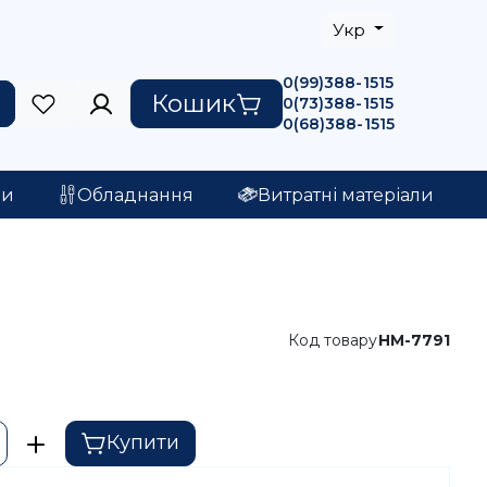
Укр
0(99)388-1515
Кошик
0(73)388-1515
0(68)388-1515
ри
Обладнання
Витратні матеріали
Код товару
HM-7791
Купити