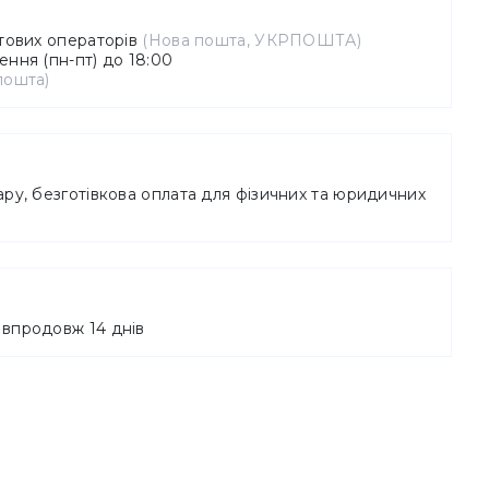
штових операторів
(Нова пошта, УКРПОШТА)
ння (пн-пт) до 18:00
пошта)
ру, безготівкова оплата для фізичних та юридичних
впродовж 14 днів