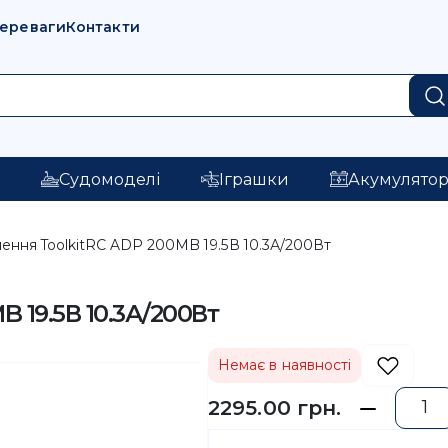
переваги
Контакти
і
Судомоделі
Іграшки
Акумулято
ення ToolkitRC ADP 200MB 19.5В 10.3А/200Вт
 19.5В 10.3А/200Вт
Немає в наявності
2295.00 грн.