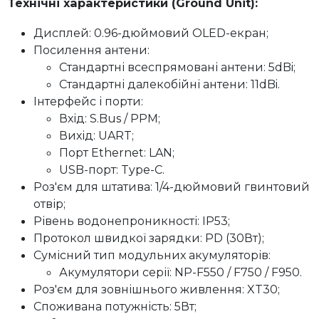
Технічні характеристики (
Ground Unit
):
Дисплей: 0.96-дюймовий OLED-екран;
Посилення антени:
Стандартні всеспрямовані антени: 5dBi;
Стандартні далекобійні антени: 11dBi.
Інтерфейс і порти:
Вхід: S.Bus / PPM;
Вихід: UART;
Порт Ethernet: LAN;
USB-порт: Type-C.
Роз'єм для штатива: 1/4-дюймовий гвинтовий
отвір;
Рівень водонепроникності: IP53;
Протокол швидкої зарядки: PD (30Вт);
Сумісний тип модульних акумуляторів:
Акумулятори серії: NP-F550 / F750 / F950.
Роз'єм для зовнішнього живлення: XT30;
Споживана потужність: 5Вт;