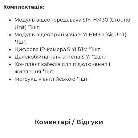
Комплектація:
Модуль відеопередавача SIYI HM30 (Ground
Unit) *1шт;
Модуль відеоприймача SIYI HM30 (Air Unit)
*1шт;
Цифрова IP-камера SIYI R1M *1шт;
Далекобійна патч-антена SIYI *2шт;
Комплект кабелів для підключення і
живлення *1шт;
Інструкція англійською *1шт.
Коментарі / Відгуки