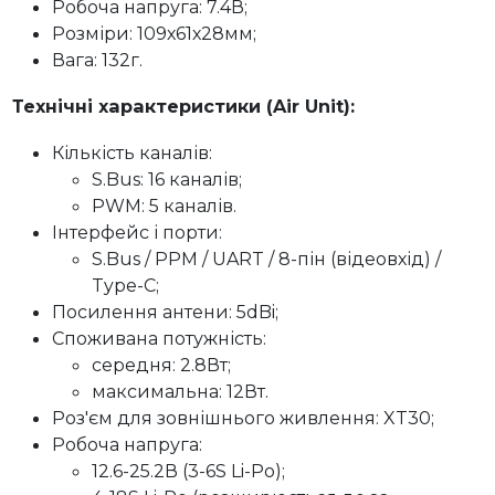
Робоча напруга: 7.4В;
Розміри: 109х61х28мм;
Вага: 132г.
Технічні характеристики (
Air Unit
):
Кількість каналів:
S.Bus: 16 каналів;
PWM: 5 каналів.
Інтерфейс і порти:
S.Bus / PPM / UART / 8-пін (відеовхід) /
Type-C;
Посилення антени: 5dBi;
Споживана потужність:
середня: 2.8Вт;
максимальна: 12Вт.
Роз'єм для зовнішнього живлення: XT30;
Робоча напруга:
12.6-25.2В (3-6S Li-Po);