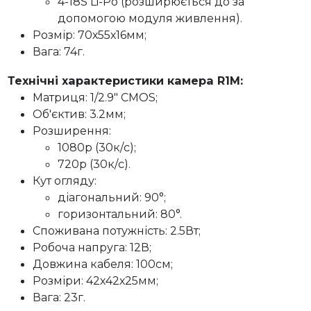
4-18S Li-Po (розширюється до за
допомогою модуля живлення).
Розмір: 70х55х16мм;
Вага: 74г.
Технічні характеристики камера R1M:
Матриця: 1/2.9" CMOS;
Об'єктив: 3.2мм;
Розширення:
1080p (30к/c);
720p (30к/c).
Кут огляду:
діагональний: 90°;
горизонтальний: 80°.
Споживана потужність: 2.5Вт;
Робоча напруга: 12В;
Довжина кабеля: 100см;
Розміри: 42х42х25мм;
Вага: 23г.