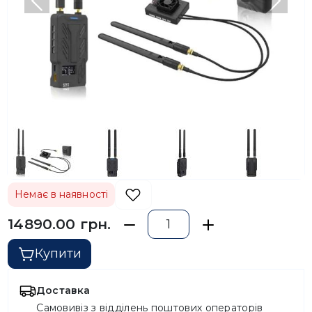
Попередній
Насту
Немає в наявності
14890.00 грн.
Купити
Доставка
Самовивіз з відділень поштових операторів