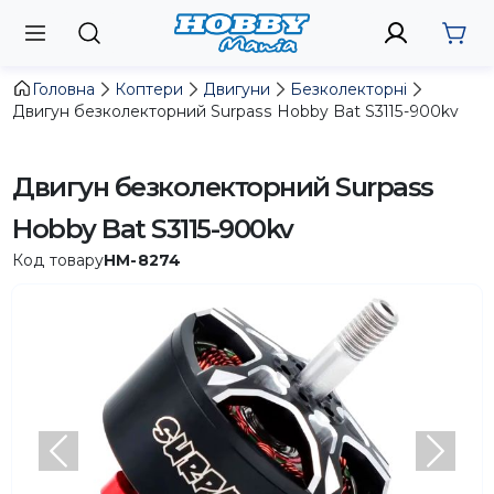
Головна
Коптери
Двигуни
Безколекторні
Двигун безколекторний Surpass Hobby Bat S3115-900kv
Двигун безколекторний Surpass
Hobby Bat S3115-900kv
Код товару
HM-8274
Попередній
Насту