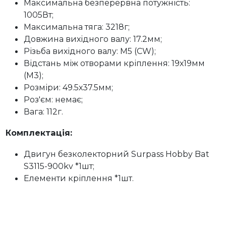
Максимальна безперервна потужність:
1005Вт;
Максимальна тяга: 3218г;
Довжина вихідного валу: 17.2мм;
Різьба вихідного валу: М5 (CW);
Відстань між отворами кріплення: 19х19мм
(М3);
Розміри: 49.5х37.5мм;
Роз'єм: немає;
Вага: 112г.
Комплектація:
Двигун безколекторний Surpass Hobby Bat
S3115-900kv *1шт;
Елементи кріплення *1шт.