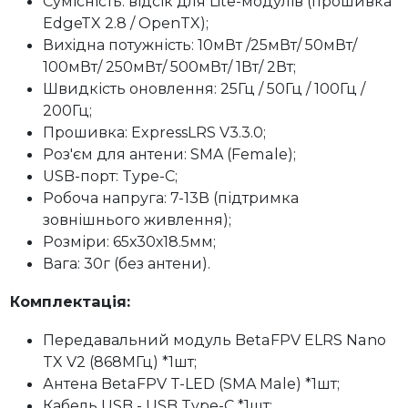
Сумісність: відсік для Lite-модулів (прошивка
EdgeTX 2.8 / OpenTX);
Вихідна потужність: 10мВт /25мВт/ 50мВт/
100мВт/ 250мВт/ 500мВт/ 1Вт/ 2Вт;
Швидкість оновлення: 25Гц / 50Гц / 100Гц /
200Гц;
Прошивка: ExpressLRS V3.3.0;
Роз'єм для антени: SMA (Female);
USB-порт: Type-C;
Робоча напруга: 7-13В (підтримка
зовнішнього живлення);
Розміри: 65х30х18.5мм;
Вага: 30г (без антени).
Комплектація:
Передавальний модуль BetaFPV ELRS Nano
TX V2 (868МГц) *1шт;
Антена BetaFPV T-LED (SMA Male) *1шт;
Кабель USB - USB Type-C *1шт;