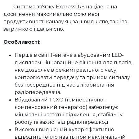
Система зв'язку ExpressLRS націлена на
досягнення максимально можливої
продуктивності каналу як за швидкістю, так і за
затримкою і дальністю.
Особливості:
Перша в світі T-антена з вбудованим LED-
дисплеєм - інноваційне рішення для пілотів,
яке дозволяє в режимі реального часу
контролювати передачу та прийом сигналу
безпосередньо під час використання
радіопередавача.
Вбудований TCXO (температурно-
компенсований генератор) забезпечує
мінімальні частотні відхилення, стабільну
роботу та захист від радіоперешкод;
Високошвидкісний кулер ефективно
відводить тепло навіть при максимальній