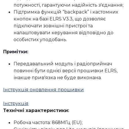
потужності, гарантуючи надійність з'єднання;
Підтримка функцій
“backpack”
і
кастомних
кнопок
на базі
ELRS V3.3
, що дозволяє
підключати зовнішні пристрої та
налаштовувати керування відповідно до
особистих уподобань.
Примітки:
Передавальний модуль і радіоприймач
повинні бути однієї версії прошивки ELRS,
інакше прив'язка не буде виконана.
Інструкція оновлення прошивки
Інструкція
Технічні характеристики:
Робоча частота: 868МГц (EU);