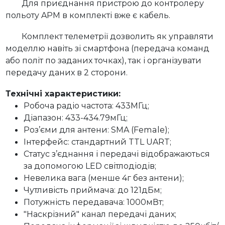
Для приєднання пристрою до контролеру
польоту APM в комплекті вже є кабель.
Комплект телеметрії дозволить як управляти
моделлю навіть зі смартфона (передача команд
або політ по заданих точках), так і організувати
передачу даних в 2 сторони.
Технічні характеристики:
Робоча радіо частота: 433MГц;
Діапазон: 433-434.79мГц;
Роз’єми для антени: SMA (Female);
Інтерфейс: стандартний TTL UART;
Статус з’єднання і передачі відображаються
за допомогою LED світлодіодів;
Невелика вага (менше 4г без антени);
Чутливість приймача: до 121дБм;
Потужність передавача: 1000мВт;
"Наскрізний" канал передачі даних;