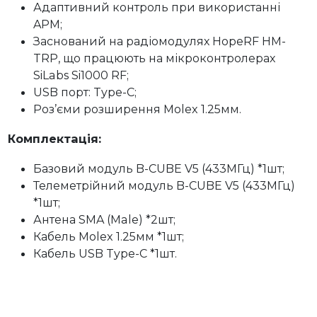
Адаптивний контроль при використанні
APM;
Заснований на радіомодулях HopeRF HM-
TRP, що працюють на мікроконтролерах
SiLabs Si1000 RF;
USB порт: Type-C;
Роз’єми розширення Molex 1.25мм.
Комплектація:
Базовий модуль B-CUBE V5 (433МГц) *1шт;
Телеметрійний модуль B-CUBE V5 (433МГц)
*1шт;
Антена SMA (Male) *2шт;
Кабель Molex 1.25мм *1шт;
Кабель USB Type-C *1шт.