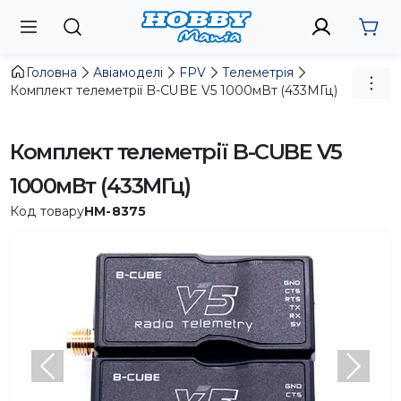
Головна
Авіамоделі
FPV
Телеметрія
Комплект телеметрії B-CUBE V5 1000мВт (433МГц)
Комплект телеметрії B-CUBE V5
1000мВт (433МГц)
Код товару
HM-8375
Попередній
Насту