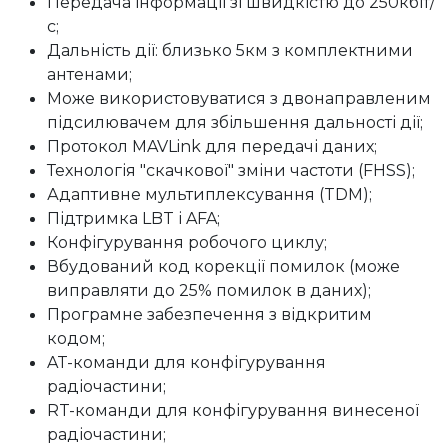
Передача інформації зі швидкістю до 250кбіт/
с;
Дальність дії: близько 5км з комплектними
антенами;
Може використовуватися з двонаправленим
підсилювачем для збільшення дальності дії;
Протокол MAVLink для передачі даних;
Технологія "скачкової" зміни частоти (FHSS);
Адаптивне мультиплексування (TDM);
Підтримка LBT і AFA;
Конфігурування робочого циклу;
Вбудований код корекції помилок (може
виправляти до 25% помилок в даних);
Програмне забезпечення з відкритим
кодом;
AT-команди для конфігурування
радіочастини;
RT-команди для конфігурування винесеної
радіочастини;