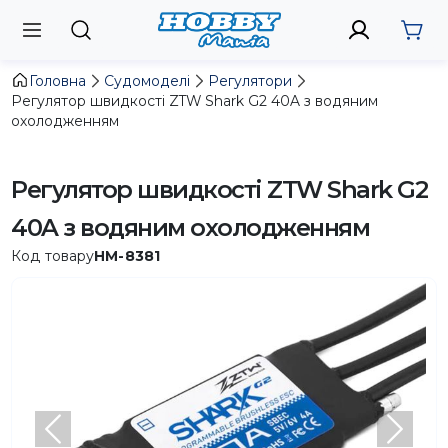
Головна
Судомоделі
Регулятори
Регулятор швидкості ZTW Shark G2 40A з водяним
охолодженням
Регулятор швидкості ZTW Shark G2
40A з водяним охолодженням
Код товару
HM-8381
Попередній
Насту