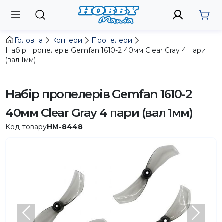
Головна
Коптери
Пропелери
Набір пропелерів Gemfan 1610-2 40мм Clear Gray 4 пари
(вал 1мм)
Набір пропелерів Gemfan 1610-2
40мм Clear Gray 4 пари (вал 1мм)
Код товару
HM-8448
Попередній
Насту