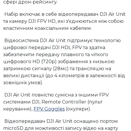
сфері дрон-рейсингу.
Набір включає в себе відеопередавач DJI Air Unit
та камеру DJI FPV HD, які з'єднюються між собою
еластичним коаксіальним кабелем.
Відеосистема DJI Air Unit підтримує технологію
цифрової передачі DJI HDL FPV та здатна
забезпечити передачу плавного та чіткого
цифрового HD (720p) зображення з низькою
затримкою сигналу (28мс) та трансляцію на
великі дистанції (до 4 кілометрів в залежності від
зовнішніх умов).
DJI Air Unit повністю сумісна з іншими FPV
системами DJI, Remote Controller (пульт
керування),
FPV Goggles
(окуляри).
Відеопередавач DJI Air Unit оснащено портом
microSD для можливості запису відео на карту