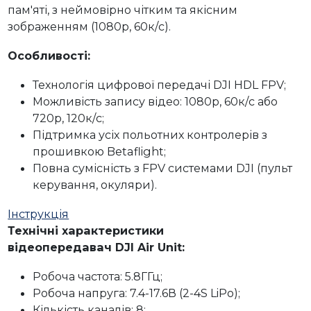
пам'яті, з неймовірно чітким та якісним
зображенням (1080p, 60к/с).
Особливості:
Технологія цифрової передачі DJI HDL FPV;
Можливість запису відео: 1080p, 60к/с або
720p, 120к/c;
Підтримка усіх польотних контролерів з
прошивкою Betaflight;
Повна сумісність з FPV системами DJI (пульт
керування, окуляри).
Інструкція
Технічні характеристики
відеопередавач
DJI
Air Unit:
Робоча частота: 5.8ГГц;
Робоча напруга: 7.4-17.6В (2-4S LiPo);
Кількість каналів: 8;