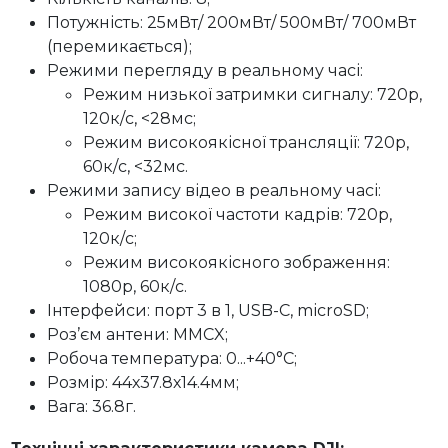
Потужність: 25мВт/ 200мВт/ 500мВт/ 700мВт
(перемикається);
Режими перегляду в реальному часі:
Режим низької затримки сигналу: 720p,
120к/c, <28мс;
Режим високоякісної трансляції: 720p,
60к/с, <32мс.
Режими запису відео в реальному часі:
Режим високої частоти кадрів: 720p,
120к/c;
Режим високоякісного зображення:
1080p, 60к/с.
Інтерфейси: порт 3 в 1, USB-C, microSD;
Роз’єм антени: MMCX;
Робоча температура: 0...+40°C;
Розмір: 44х37.8х14.4мм;
Вага: 36.8г.
Технічні характеристики камера DJI: