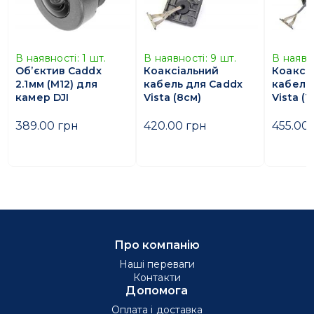
В наявності:
1
шт.
В наявності:
9
шт.
В наявн
Об’єктив Caddx
Коаксіальний
Коаксі
2.1мм (M12) для
кабель для Caddx
кабель
камер DJI
Vista (8см)
Vista (1
389.00 грн
420.00 грн
455.00
Про компанію
Наші переваги
Контакти
Допомога
Оплата і доставка