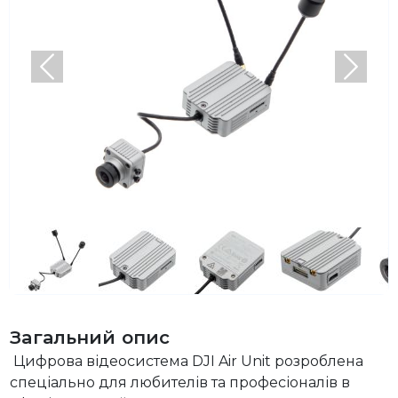
Попередній
Насту
Загальний опис
Цифрова відеосистема DJI Air Unit розроблена
спеціально для любителів та професіоналів в