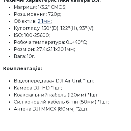
Матриця: 1/3.2" CMOS;
Розширення: 720p;
Об'єктив:
2.1мм
;
Кут огляду: 150°(D), 122°(H), 93°(V);
ISO: 100-25600;
Робоча температура: 0...+40°C;
Розміри: 27.4х21.1х20.1мм;
Вага: 10г.
Комплектація:
Відеопередавач DJI Air Unit *1шт;
Камера DJI HD *1шт;
Коаксіальний кабель (120мм) *1шт;
Силіконовий кабель 6-пін (80мм) *1шт;
Антена DJI MMCX (80мм) *2шт.