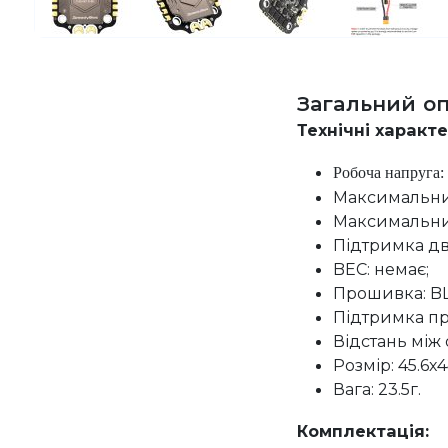
Загальний о
Технічні характ
Робоча напруга: 
Максимальний
Максимальний
Підтримка дв
BEC: немає;
Прошивка: BLH
Підтримка пр
Відстань між 
Розмір: 45.6х
Вага: 23.5г.
Комплектація: