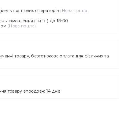
дділень поштових операторів
(Нова пошта,
нь замовлення (пн-пт) до 18:00
єром
(Нова пошта)
манні товару, безготівкова оплата для фізичних та
б
ня товару впродовж 14 днів