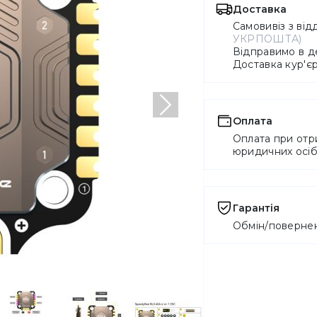
Доставка
Самовивіз з ві
УКРПОШТА)
Відправимо в де
Доставка кур'
Наступний
Оплата
Оплата при отри
юридичних осі
Гарантія
Обмін/повернен