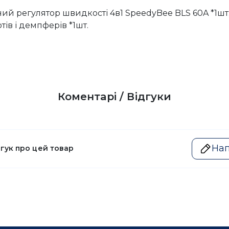
ий регулятор швидкості 4в1 SpeedyBee BLS 60A *1шт
ів і демпферів *1шт.
Коментарі / Відгуки
Нап
дгук про цей товар