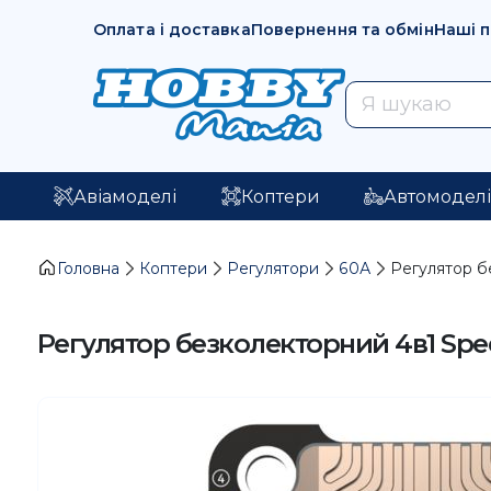
Оплата і доставка
Повернення та обмін
Наші 
Авіамоделі
Коптери
Автомодел
Головна
Коптери
Регулятори
60А
Регулятор б
Регулятор безколекторний 4в1 Spee