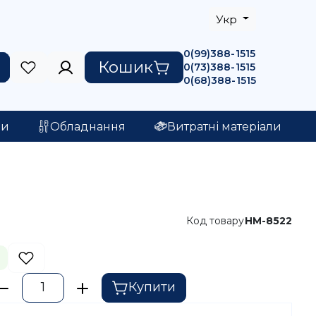
Укр
0(99)388-1515
Кошик
0(73)388-1515
0(68)388-1515
ри
Обладнання
Витратні матеріали
Код товару
HM-8522
)
Купити