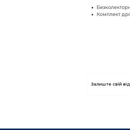
Безколекторн
Комплект дрот
Залиште свій ві