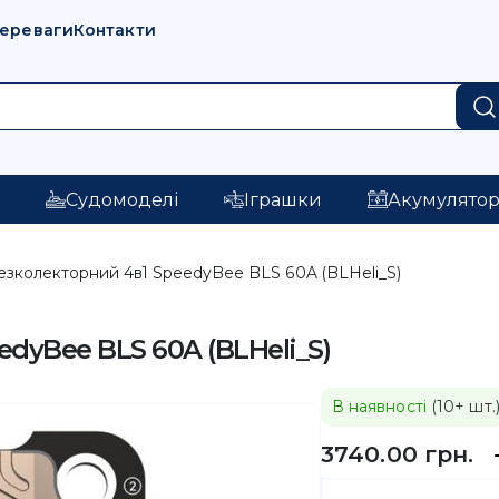
переваги
Контакти
і
Судомоделі
Іграшки
Акумулято
езколекторний 4в1 SpeedyBee BLS 60A (BLHeli_S)
dyBee BLS 60A (BLHeli_S)
В наявності
(10+ шт.
3740.00 грн.