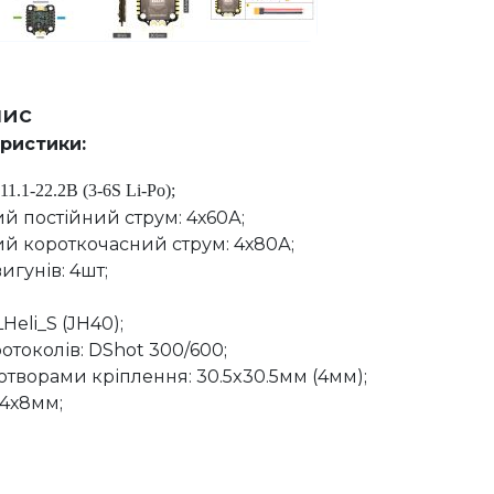
пис
еристики:
11.1-22.2В (3-6S Li-Po);
 постійний струм: 4х60А;
 короткочасний струм: 4х80А;
игунів: 4шт;
eli_S (JH40);
отоколів: DShot 300/600;
отворами кріплення: 30.5x30.5мм (4мм);
44х8мм;