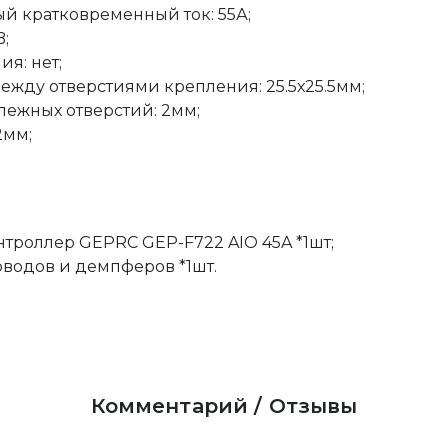
й кратковременный ток: 55А;
B;
ия: нет;
ежду отверстиями крепления: 25.5х25.5мм;
ежных отверстий: 2мм;
2мм;
троллер GEPRC GEP-F722 AIO 45A *1шт;
водов и демпферов *1шт.
Комментарий / Отзывы