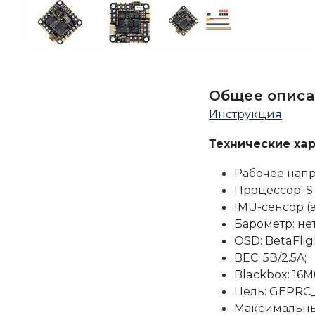
Общее описа
Инструкция
Технические ха
Рабочее напря
Процессор: S
IMU-сенсор (
Барометр: нет
OSD: BetaFlig
BEC: 5В/2.5A;
Blackbox: 16М
Цель: GEPRC_
Максимальный