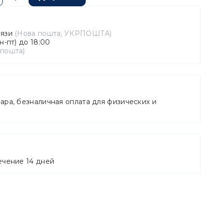
вязи
(Нова пошта, УКРПОШТА)
н-пт) до 18:00
 пошта)
ара, безналичная оплата для физических и
ечение 14 дней