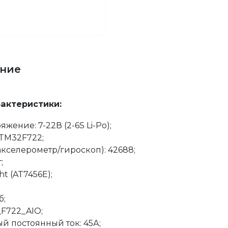
ние
рактеристики:
жение: 7-22В (2-6S Li-Po);
TM32F722;
акселерометр/гироскоп): 42688;
;
ht (AT7456E);
б;
F722_AIO;
 постоянный ток: 45А;