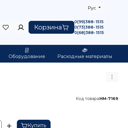
Рус
0(99)388-1515
Корзина
0(73)388-1515
0(68)388-1515
Оборудование
Расходные материалы
Код товара
HM-7169
Купить