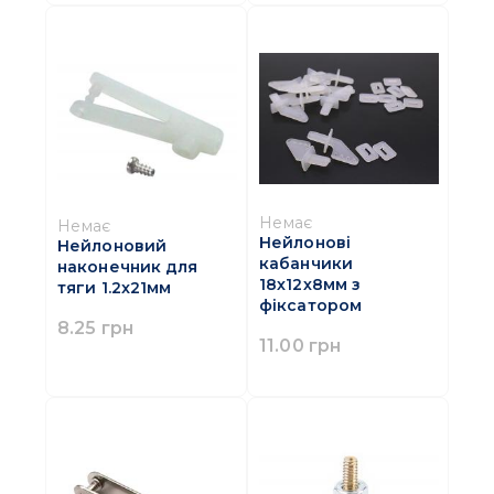
Немає
Немає
Нейлонові
Нейлоновий
кабанчики
наконечник для
18х12х8мм з
тяги 1.2x21мм
фіксатором
8.25 грн
11.00 грн