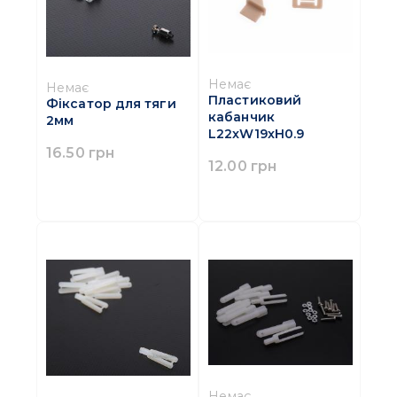
Немає
Немає
Пластиковий
Фіксатор для тяги
кабанчик
2мм
L22xW19xH0.9
16.50 грн
12.00 грн
Немає