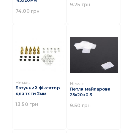
M3x20мм
9.25 грн
74.00 грн
Немає
Немає
Латунний фіксатор
Петля майларова
для тяги 2мм
25х20х0.3
13.50 грн
9.50 грн