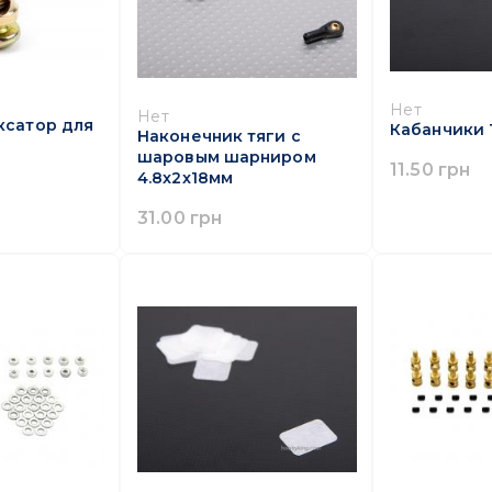
Нет
Нет
ксатор для
Кабанчики 
Наконечник тяги с
шаровым шарниром
11.50 грн
4.8x2x18мм
31.00 грн