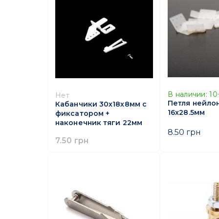
В наличии:
10
Нет
Петля нейло
Кабанчики 30х18х8мм с
16x28.5мм
фиксатором +
наконечник тяги 22мм
8.50 грн
7.50 грн