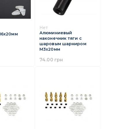
Нет
Алюминиевый
16x20мм
наконечник тяги с
шаровым шарниром
M3x20мм
74.00 грн