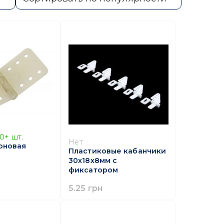
10+
шт.
Нет
оновая
Пластиковые кабанчики
30х18х8мм с
фиксатором
5.25 грн