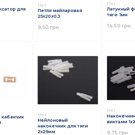
Нет
Нет
ксатор для
Латунный ф
Петля майларовая
тяги 1мм
25х20х0.3
14.50 грн
9.50 грн
Нет
Нет
Наконечник
 кабанчик
Нейлоновый
винтами 1х
9
наконечник для тяги
2x29мм
9.75 грн