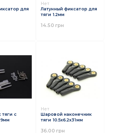
Нет
иксатор для
Латунный фиксатор для
тяги 1.2мм
14.50 грн
Нет
 тяги с
Шаровой наконечник
29мм
тяги 10.5х6.2х31мм
36.00 грн