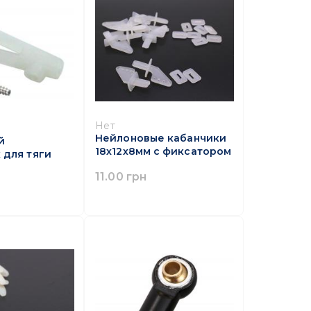
Нет
Нейлоновые кабанчики
й
18х12х8мм с фиксатором
 для тяги
11.00 грн