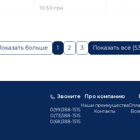
10.50 грн
Показать больше
1
2
3
Показать всё (53
Звоните
Про компанию
Наши преимущества
Опла
0(99)388-1515
Контакты
Воз
0(73)388-1515
0(68)388-1515