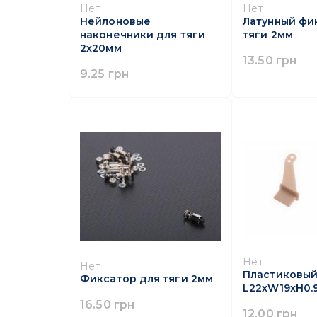
Нет
Нет
Нейлоновые
Латунный фи
наконечники для тяги
тяги 2мм
2х20мм
13.50 грн
9.25 грн
Нет
Нет
Пластиковый
Фиксатор для тяги 2мм
L22xW19xH0.
16.50 грн
12.00 грн