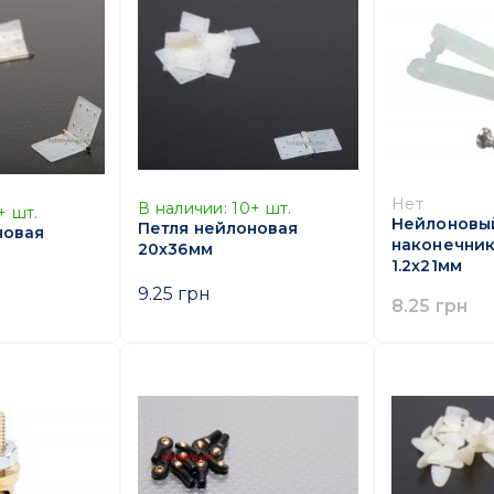
Нет
В наличии:
10+
шт.
+
шт.
Нейлоновы
Петля нейлоновая
новая
наконечник
20x36мм
1.2x21мм
9.25 грн
8.25 грн