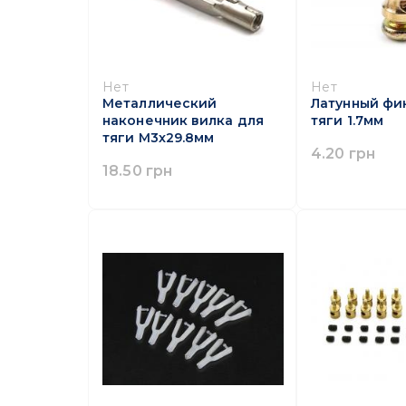
Нет
Нет
Металлический
Латунный фи
наконечник вилка для
тяги 1.7мм
тяги M3x29.8мм
4.20 грн
18.50 грн