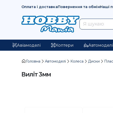
Оплата і доставка
Повернення та обмін
Наші 
Авіамоделі
Коптери
Автомодел
Головна
Автомоделі
Колеса
Диски
Плас
Виліт 3мм