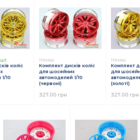
шт.
Немає
Немає
ків коліс
Комплект дисків коліс
Комплект д
х
для шосейних
для шосей
1/10
автомоделей 1/10
автомоделе
(червоні)
(золоті)
327.00 грн
327.00 грн