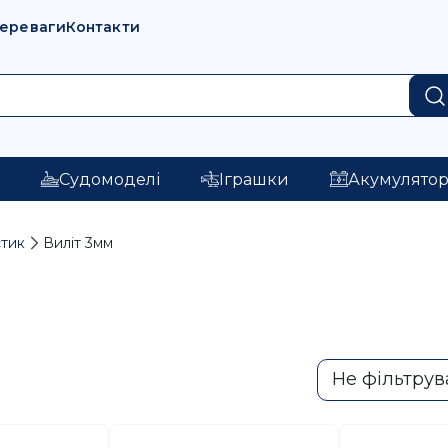
переваги
Контакти
і
Судомоделі
Іграшки
Акумулято
тик
Виліт 3мм
Не фільтрув