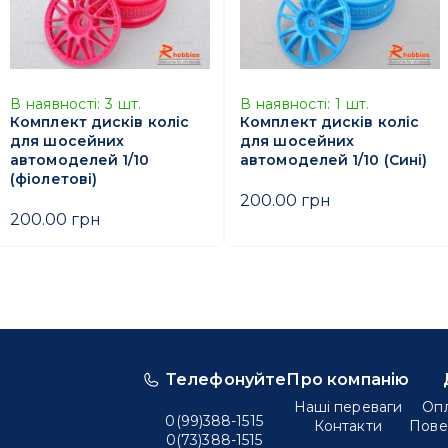
В наявності:
3
шт.
В наявності:
1
шт.
Комплект дисків коліс
Комплект дисків коліс
для шосейних
для шосейних
автомоделей 1/10
автомоделей 1/10 (Сині)
(фіолетові)
200.00 грн
200.00 грн
Телефонуйте
Про компанію
Наші переваги
Опл
0(99)388-1515
Контакти
Пове
0(73)388-1515