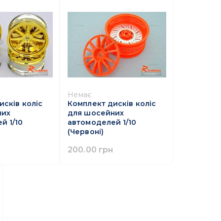
Немає
исків коліс
Комплект дисків коліс
них
для шосейних
й 1/10
автомоделей 1/10
(Червоні)
200.00 грн