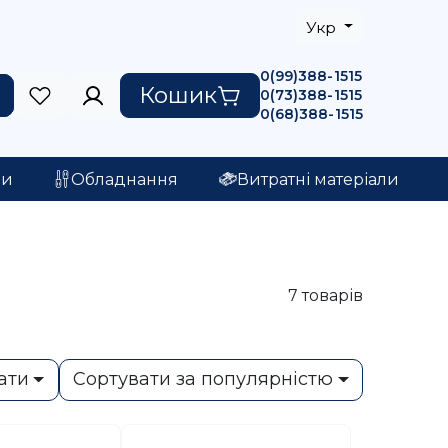
Укр
0(99)388-1515
Кошик
0(73)388-1515
0(68)388-1515
ри
Обладнання
Витратні матеріали
7
товарів
ати
Сортувати за популярністю