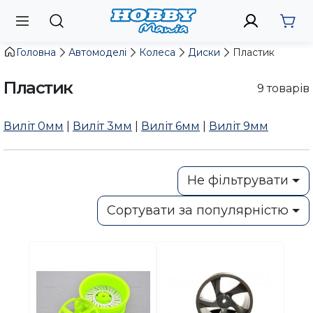
Головна
Автомоделі
Колеса
Диски
Пластик
Пластик
9
товарів
Виліт 0мм
|
Виліт 3мм
|
Виліт 6мм
|
Виліт 9мм
Не фільтрувати
Сортувати за популярністю