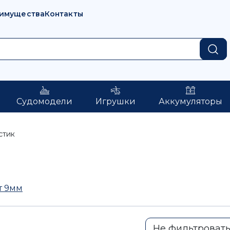
имущества
Контакты
Судомодели
Игрушки
Аккумуляторы
стик
т 9мм
Не фильтроват