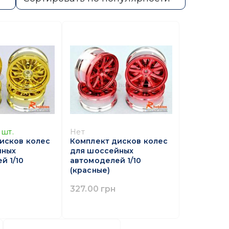
шт.
Нет
исков колес
Комплект дисков колес
йных
для шоссейных
й 1/10
автомоделей 1/10
(красные)
327.00 грн