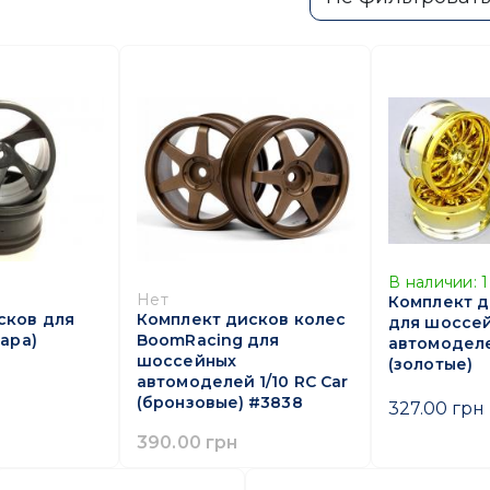
В наличии:
1
Нет
Комплект д
сков для
Комплект дисков колес
для шоссе
пара)
BoomRacing для
автомоделе
шоссейных
(золотые)
автомоделей 1/10 RC Car
(бронзовые) #3838
327.00 грн
390.00 грн