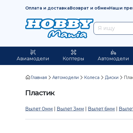
Оплата и доставка
Возврат и обмен
Наши пре
Авиамодели
Коптеры
Автомодели
Главная
Автомодели
Колеса
Диски
Пла
Пластик
Вылет 0мм
|
Вылет 3мм
|
Вылет 6мм
|
Выле