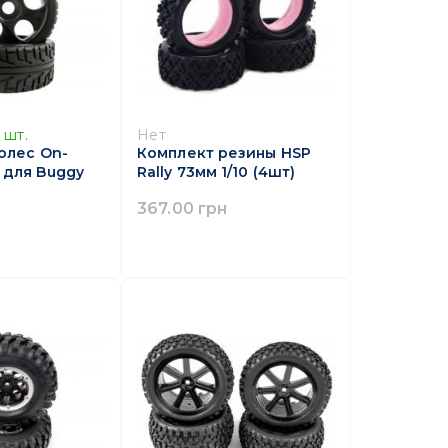
шт.
Нет
олес On-
Комплект резины HSP
 для Buggy
Rally 73мм 1/10 (4шт)
367.00 грн