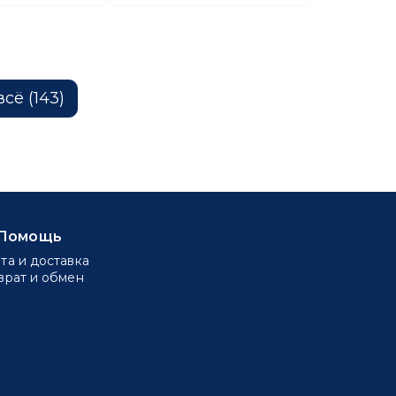
сё (143)
Помощь
та и доставка
врат и обмен