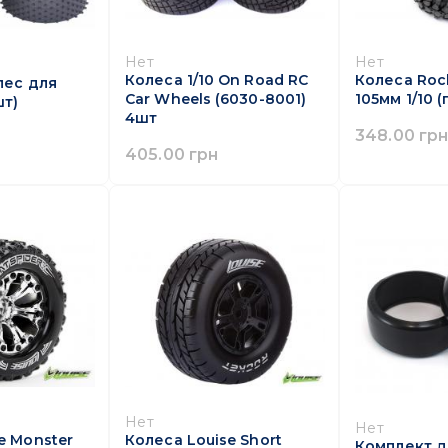
Нет
Нет
Колеса 1/10 On Road RC
Колеса Roc
лес для
Car Wheels (6030-8001)
105мм 1/10 (
шт)
4шт
348.00 гр
405.00 грн
Нет
Нет
e Monster
Колеса Louise Short
Комплект д