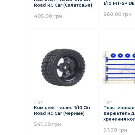
1/10 MT-SPIDE
Road RC Car (Салатовые)
960.00 грн
405.00 грн
Нет
Нет
Комплект колес 1/10 On
Пластиковая
Road RC Car (Черные)
держатель д
хранения ко
541.00 грн
57.00 грн