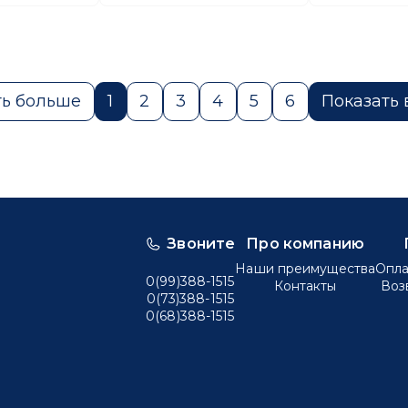
ть больше
1
2
3
4
5
6
Показать в
Звоните
Про компанию
Наши преимущества
Опла
0(99)388-1515
Контакты
Воз
0(73)388-1515
0(68)388-1515