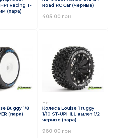
 HPI Racing T-
Road RC Car (Черные)
6мм (пара)
405.00 грн
Нет
se Buggy 1/8
Колеса Louise Truggy
PER (пара)
1/10 ST-UPHILL вылет 1/2
черные (пара)
960.00 грн