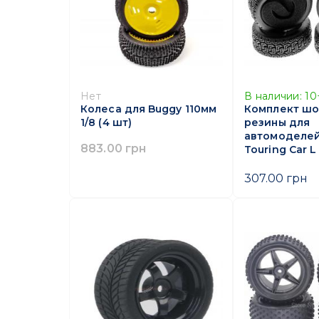
Нет
В наличии:
10
Колеса для Buggy 110мм
Комплект ш
1/8 (4 шт)
резины для
автомоделей 
883.00 грн
Touring Car L
307.00 грн