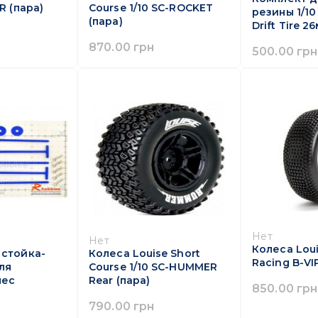
R (пара)
Course 1/10 SC-ROCKET
резины 1/10
(пара)
Drift Tire 2
870.00 грн
500.00 грн
Нет
Нет
Колеса Loui
 стойка-
Колеса Louise Short
Racing B-VI
ля
Course 1/10 SC-HUMMER
лес
Rear (пара)
850.00 грн
790.00 грн