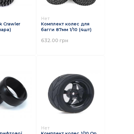
Нет
k Crawler
Комплект колес для
пара)
багги 87мм 1/10 (4шт)
н
632.00 грн
Нет
рифтової
Комплект колес 1/10 On