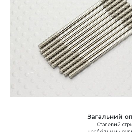
Загальний о
Сталевий стри
необхідними рул