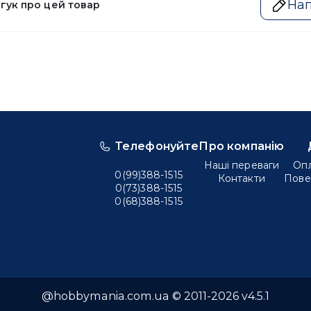
Нап
дгук про цей товар
Телефонуйте
Про компанію
Наші переваги
Опл
0(99)388-1515
Контакти
Пове
0(73)388-1515
0(68)388-1515
@hobbymania.com.ua © 2011-2026 v4.5.1