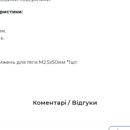
еристики:
мм;
ь.
ижень для тяги M2.5x50мм *1шт.
Коментарі / Відгуки