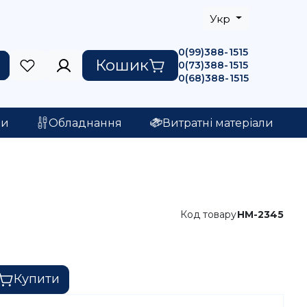
Укр
0(99)388-1515
Кошик
0(73)388-1515
0(68)388-1515
ри
Обладнання
Витратні матеріали
Код товару
HM-2345
Купити