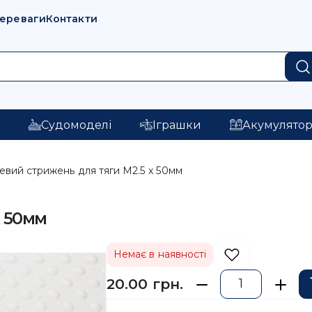
переваги
Контакти
і
Судомоделі
Іграшки
Акумулято
евий стрижень для тяги M2.5 x 50мм
x 50мм
Немає в наявності
20.00 грн.