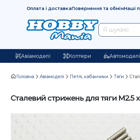
Оплата і доставка
Повернення та обмін
Наші 
Авіамоделі
Коптери
Автомодел
Головна
Авіамоделі
Петлі, кабанчики
Тяги
Стал
Сталевий стрижень для тяги M2.5 