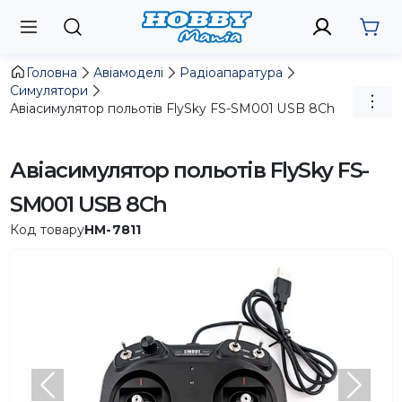
Головна
Авіамоделі
Радіоапаратура
Симулятори
Авіасимулятор польотів FlySky FS-SM001 USB 8Ch
Авіасимулятор польотів FlySky FS-
SM001 USB 8Ch
Код товару
HM-7811
Попередній
Насту