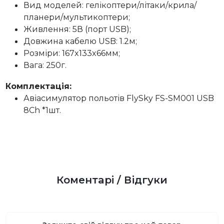
Вид моделей: гелікоптери/літаки/крила/
планери/мультикоптери;
Живлення: 5В (порт USB);
Довжина кабелю USB: 1.2м;
Розміри: 167x133x66мм;
Вага: 250г.
Комплектація:
Авіасимулятор польотів FlySky FS-SM001 USB
8Ch *1шт.
Коментарі / Відгуки